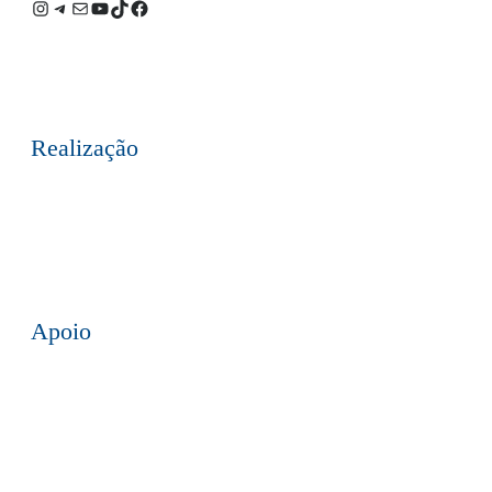
Instagram
Telegram
E-
Youtube
TikTok
Facebook
mail
Realização
Apoio