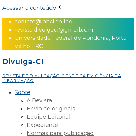
Acessar o conteúdo
Skip
contato@labci.online
to
revista.divulgaci@gmail.com
content
Universidade Federal de Rondônia, Porto
Velho - RO
Divulga-CI
REVISTA DE DIVULGAÇÃO CIENTÍFICA EM CIÊNCIA DA
INFORMAÇÃO
Sobre
A Revista
Envio de originais
Equipe Editorial
Expediente
Normas para publicação