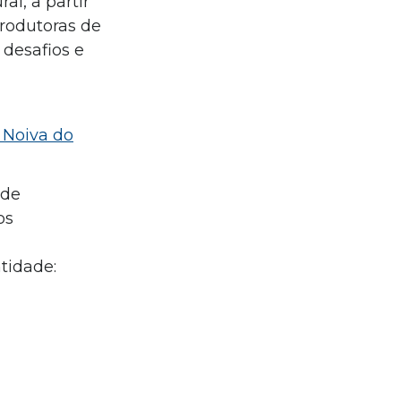
al, a partir
rodutoras de
 desafios e
 Noiva do
 de
os
tidade: