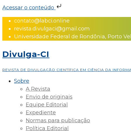
Acessar o conteúdo
Skip
contato@labci.online
to
revista.divulgaci@gmail.com
content
Universidade Federal de Rondônia, Porto Ve
Divulga-CI
REVISTA DE DIVULGAÇÃO CIENTÍFICA EM CIÊNCIA DA INFOR
Sobre
A Revista
Envio de originais
Equipe Editorial
Expediente
Normas para publicação
Política Editorial