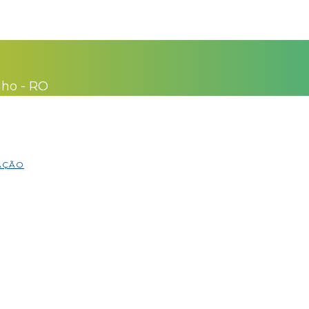
lho - RO
MAÇÃO