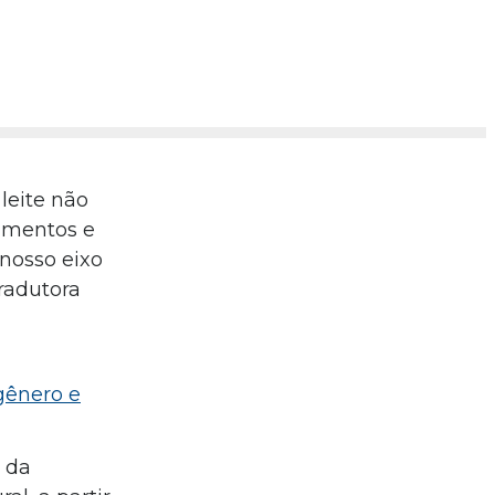
leite não
imentos e
nosso eixo
tradutora
gênero e
a da