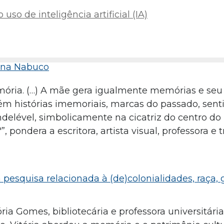
uso de inteligência artificial (IA)
iana Nabuco
ória. (…) A mãe gera igualmente memórias e seu 
m histórias imemoriais, marcas do passado, sent
elével, simbolicamente na cicatriz do centro do 
 pondera a escritora, artista visual, professora e 
pesquisa relacionada à (de)colonialidades, raça, 
ria Gomes, bibliotecária e professora universitári