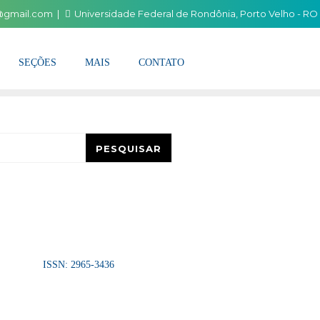
i@gmail.com
Universidade Federal de Rondônia, Porto Velho - RO
SEÇÕES
MAIS
CONTATO
esquisar
PESQUISAR
ISSN: 2965-3436