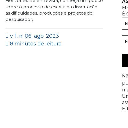
Horizonte. Na entrevista, conheça um pouco
AS
sobre o processo de escrita da dissertação,
M
as dificuldades, produções e projetos do
É 
pesquisador.
v. 1, n. 06, ago. 2023
8 minutos de leitura
Nã
po
ma
Um
as
E-