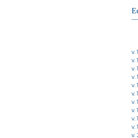
E
v.
v.
v.
v.
v.
v.
v.
v.
v.
v.
v.