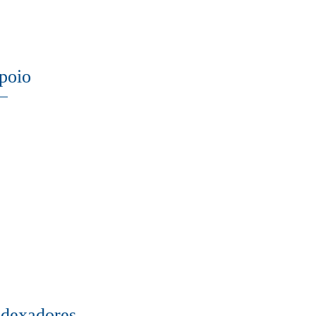
poio
ndexadores