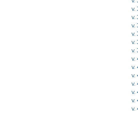
v.
v.
v.
v.
v.
v.
v.
v.
v.
v.
v.
v.
v.
v.