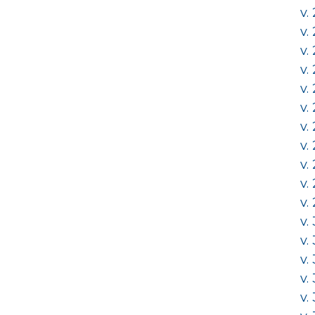
v.
v.
v.
v.
v.
v.
v.
v.
v.
v.
v.
v.
v.
v.
v.
v.