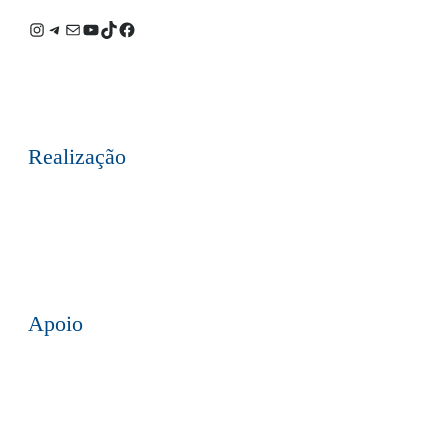
Instagram
Telegram
E-
Youtube
TikTok
Facebook
mail
Realização
Apoio