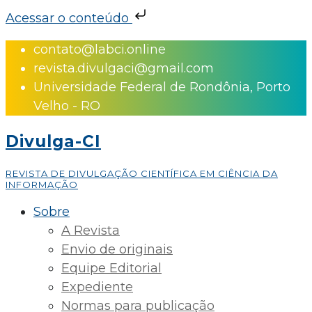
Acessar o conteúdo
Skip
contato@labci.online
to
revista.divulgaci@gmail.com
content
Universidade Federal de Rondônia, Porto
Velho - RO
Divulga-CI
REVISTA DE DIVULGAÇÃO CIENTÍFICA EM CIÊNCIA DA
INFORMAÇÃO
Sobre
A Revista
Envio de originais
Equipe Editorial
Expediente
Normas para publicação