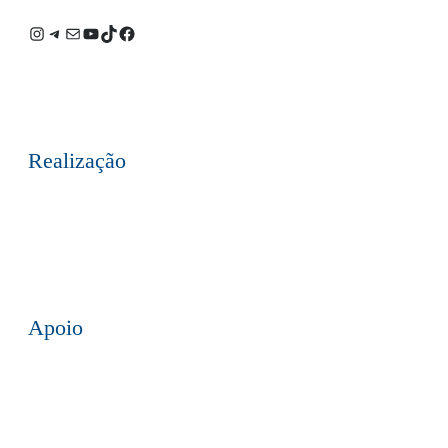
Instagram
Telegram
E-
Youtube
TikTok
Facebook
mail
Realização
Apoio