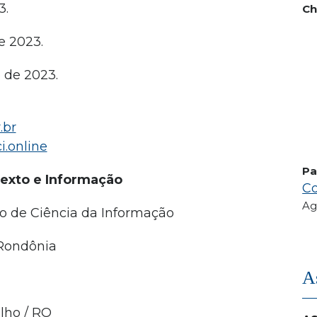
3.
Ch
e 2023.
 de 2023.
.br
i.online
Pa
texto e Informação
Co
Ag
 de Ciência da Informação
 Rondônia
A
lho / RO