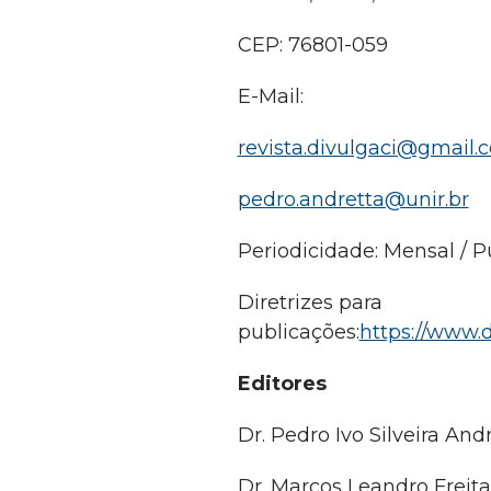
CEP: 76801-059
E-Mail:
revista.divulgaci@gmail.
pedro.andretta@unir.br
Periodicidade: Mensal / 
Diretrizes para
publicações:
https://www.d
Editores
Dr. Pedro Ivo Silveira And
Dr. Marcos Leandro Freit