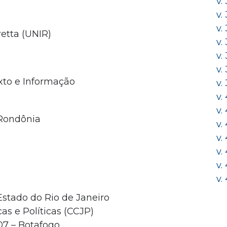
v.
v.
v.
retta (UNIR)
v.
v.
v.
xto e Informação
v.
v.
v.
 Rondônia
v.
v.
v.
v.
v.
Estado do Rio de Janeiro
as e Políticas (CCJP)
107 – Botafogo