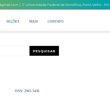
i@gmail.com
Universidade Federal de Rondônia, Porto Velho - RO
SEÇÕES
MAIS
CONTATO
esquisar
PESQUISAR
ISSN: 2965-3436