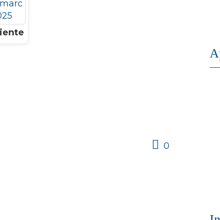
iente
A
0
I