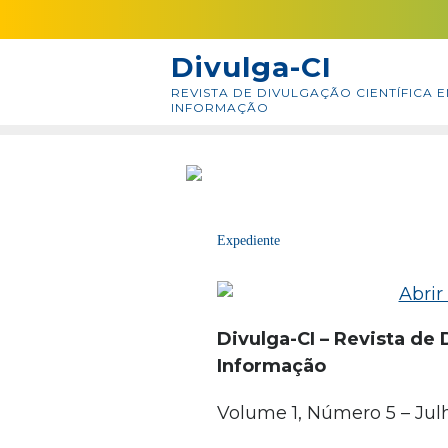
Skip
conteúdo
to
Divulga-CI
content
REVISTA DE DIVULGAÇÃO CIENTÍFICA E
INFORMAÇÃO
V. 1, N. 05, JUL. 2023
Expediente
Divulga-CI – Revista de 
Informação
Volume 1, Número 5 – Jul