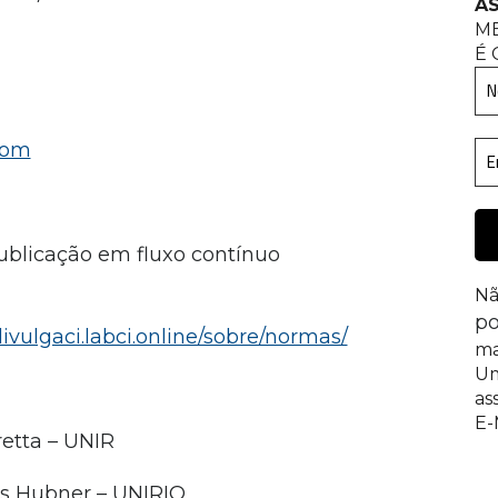
AS
M
É 
com
Publicação em fluxo contínuo
Nã
po
ivulgaci.labci.online/sobre/normas/
ma
Um
as
E-
retta – UNIR
as Hubner – UNIRIO