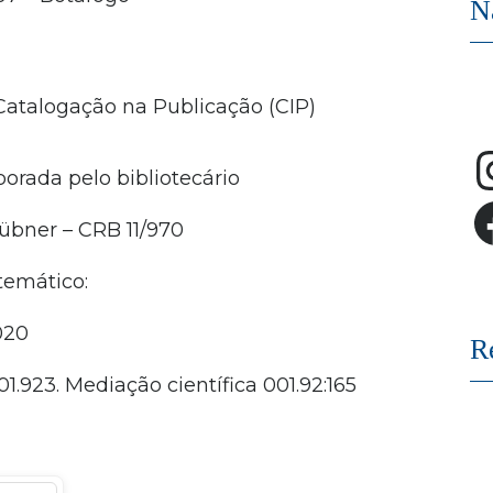
N
Catalogação na Publicação (CIP)
orada pelo bibliotecário
übner – CRB 11/970
temático:
020
R
01.923. Mediação científica 001.92:165