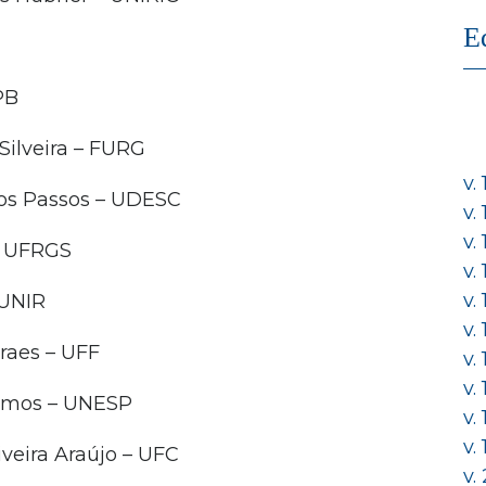
E
PB
Silveira – FURG
v.
dos Passos – UDESC
v.
v.
– UFRGS
v.
v.
 UNIR
v.
raes – UFF
v.
v.
Ramos – UNESP
v.
v.
veira Araújo – UFC
v.