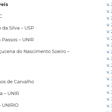
veis
v.
v.
C
v.
v.
 da Silva – USP
v.
v.
va Passos – UNIR
v.
Açucena do Nascimento Soeiro –
v.
v.
v.
v.
v.
os de Carvalho
v.
v.
na – UNIR
v.
 – UNIRIO
v.