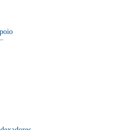
poio
ndexadores