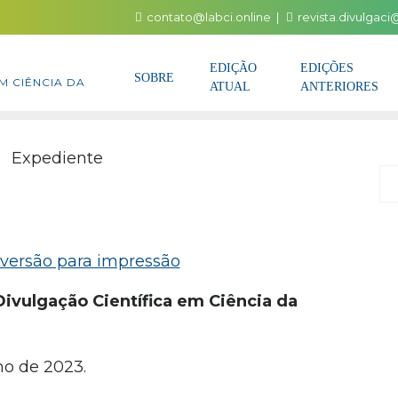
contato@labci.online
revista.divulgac
EDIÇÃO
EDIÇÕES
SOBRE
M CIÊNCIA DA
ATUAL
ANTERIORES
P
Divulgação Científica em Ciência da
ho de 2023.