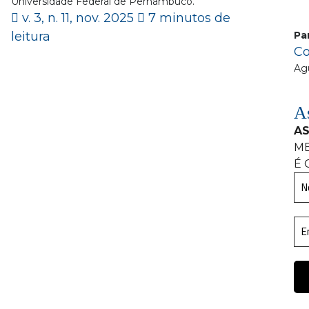
Universidade Federal de Pernambuco.
v. 3, n. 11, nov. 2025
7 minutos de
leitura
Pa
Co
Ag
As
AS
M
É 