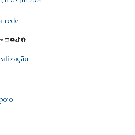
 4, n. 07, jul. 2026
a rede!
stagram
Telegram
E-
Youtube
TikTok
Facebook
mail
ealização
poio