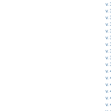
v.
v.
v.
v.
v.
v.
v.
v.
v.
v.
v.
v.
v.
v.
v.
v.