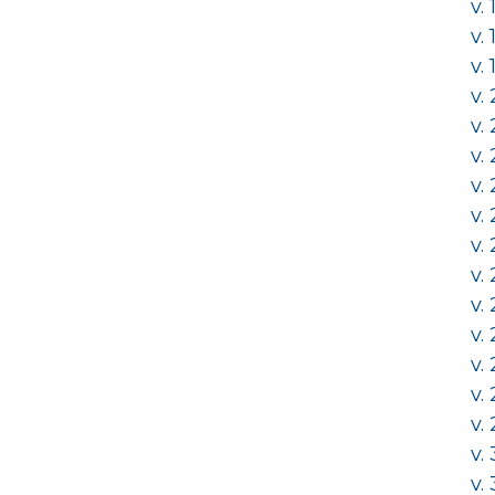
v.
v.
v.
v.
v.
v.
v.
v.
v.
v.
v.
v.
v.
v.
v.
v.
v.