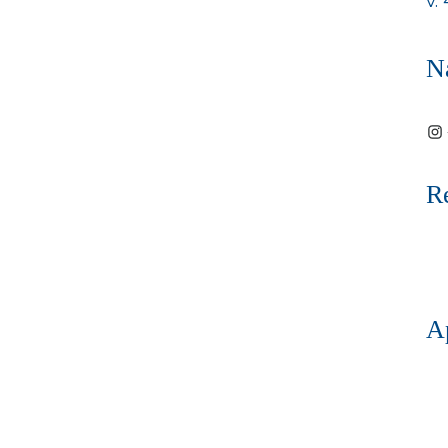
v.
N
In
R
A