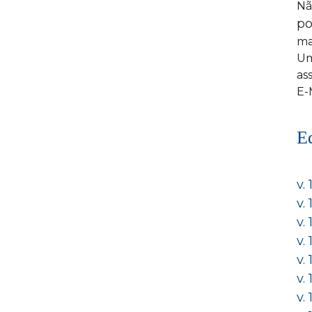
Nã
po
ma
Um
as
E-
E
v.
v.
v.
v.
v. 
v.
v.