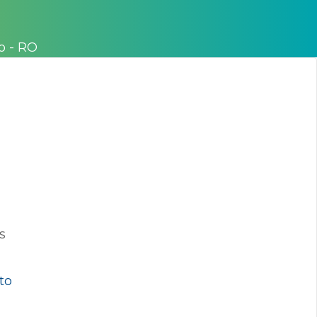
o - RO
s
to