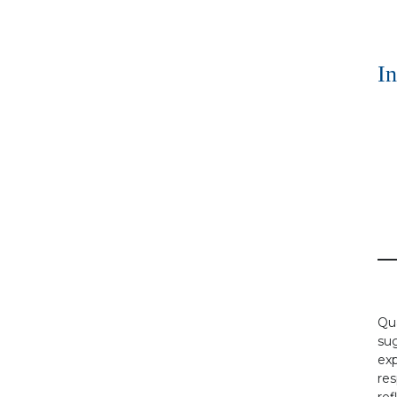
I
Qua
su
exp
res