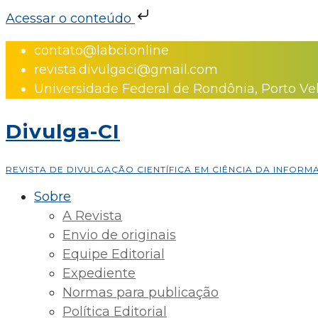
Acessar o conteúdo
Skip
contato@labci.online
to
revista.divulgaci@gmail.com
content
Universidade Federal de Rondônia, Porto Ve
Divulga-CI
REVISTA DE DIVULGAÇÃO CIENTÍFICA EM CIÊNCIA DA INFOR
Sobre
A Revista
Envio de originais
Equipe Editorial
Expediente
Normas para publicação
Política Editorial