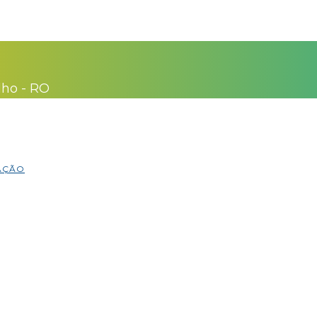
lho - RO
MAÇÃO