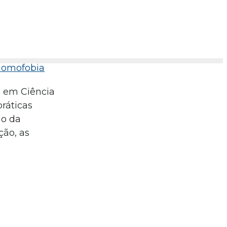
 homofobia
o em Ciência
ráticas
ão da
ção, as