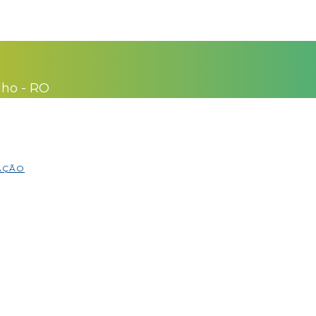
lho - RO
MAÇÃO