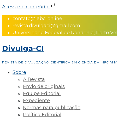
Acessar o conteúdo
Skip
contato@labci.online
to
revista.divulgaci@gmail.com
content
Universidade Federal de Rondônia, Porto Ve
Divulga-CI
REVISTA DE DIVULGAÇÃO CIENTÍFICA EM CIÊNCIA DA INFOR
Sobre
A Revista
Envio de originais
Equipe Editorial
Expediente
Normas para publicação
Política Editorial