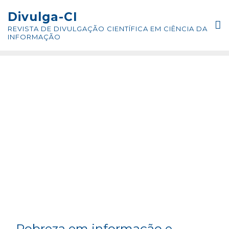
Skip
conteúdo
Divulga-CI
to
REVISTA DE DIVULGAÇÃO CIENTÍFICA EM CIÊNCIA DA
content
INFORMAÇÃO
Pobreza em informação e