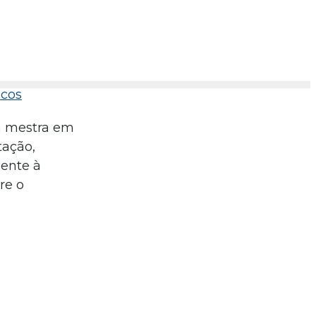
icos
ém mestra em
tação,
cente à
re o