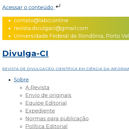
Acessar o conteúdo
Skip
contato@labci.online
to
revista.divulgaci@gmail.com
content
Universidade Federal de Rondônia, Porto Ve
Divulga-CI
REVISTA DE DIVULGAÇÃO CIENTÍFICA EM CIÊNCIA DA INFOR
Sobre
A Revista
Envio de originais
Equipe Editorial
Expediente
Normas para publicação
Política Editorial