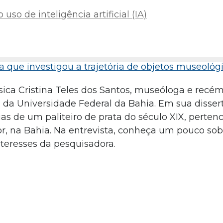
uso de inteligência artificial (IA)
a que investigou a trajetória de objetos museológ
ssica Cristina Teles dos Santos, museóloga e rec
da Universidade Federal da Bahia. Em sua disser
órias de um paliteiro de prata do século XIX, perten
r, na Bahia. Na entrevista, conheça um pouco sob
nteresses da pesquisadora.