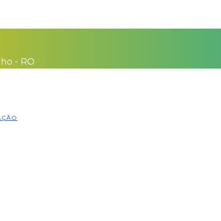
lho - RO
MAÇÃO