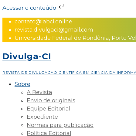
Acessar o conteúdo
Skip
contato@labci.online
to
revista.divulgaci@gmail.com
content
Universidade Federal de Rondônia, Porto Ve
Divulga-CI
REVISTA DE DIVULGAÇÃO CIENTÍFICA EM CIÊNCIA DA INFOR
Sobre
A Revista
Envio de originais
Equipe Editorial
Expediente
Normas para publicação
Política Editorial