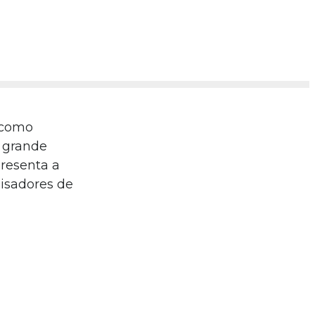
 como
e grande
presenta a
uisadores de