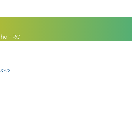
lho - RO
MAÇÃO