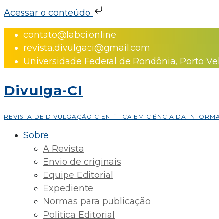
Acessar o conteúdo
Skip
contato@labci.online
to
revista.divulgaci@gmail.com
content
Universidade Federal de Rondônia, Porto Ve
Divulga-CI
REVISTA DE DIVULGAÇÃO CIENTÍFICA EM CIÊNCIA DA INFOR
Sobre
A Revista
Envio de originais
Equipe Editorial
Expediente
Normas para publicação
Política Editorial