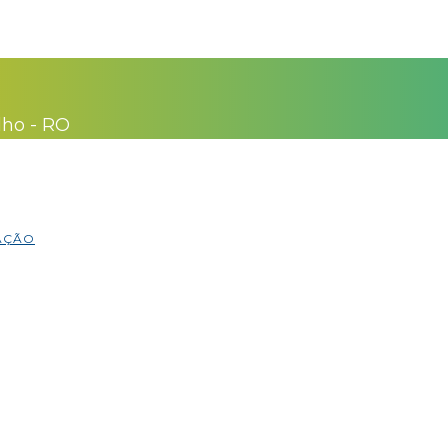
lho - RO
MAÇÃO