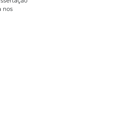
issertação
a nos