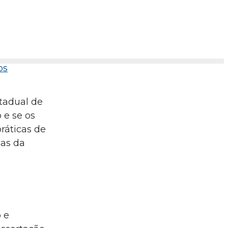
os
stadual de
 e se os
ráticas de
cas da
 e