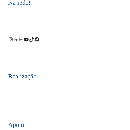
Na rede!
Instagram
Telegram
E-
Youtube
TikTok
Facebook
mail
Realização
Apoio