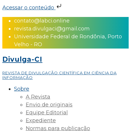
Acessar o conteúdo
Skip
contato@labci.online
to
revista.divulgaci@gmail.com
content
Universidade Federal de Rondônia, Porto
Velho - RO
Divulga-CI
REVISTA DE DIVULGAÇÃO CIENTÍFICA EM CIÊNCIA DA
INFORMAÇÃO
Sobre
A Revista
Envio de originais
Equipe Editorial
Expediente
Normas para publicação