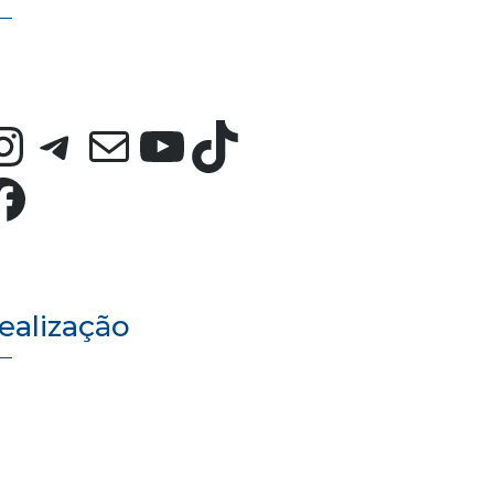
Instagram
Telegram
E-mail
Youtube
TikTok
Facebook
ealização