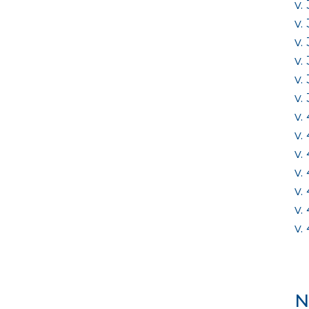
v.
v.
v.
v.
v.
v.
v.
v.
v.
v.
v.
v.
v.
N