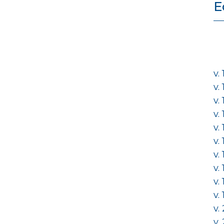
E
v.
v.
v.
v.
v.
v.
v.
v.
v.
v.
v.
v.