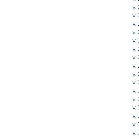
v.
v.
v.
v.
v.
v.
v.
v.
v.
v.
v.
v.
v.
v.
v.
v.