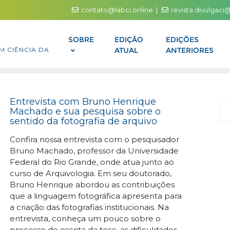
contato@labci.online
revista.divulgac
SOBRE
EDIÇÃO
EDIÇÕES
M CIÊNCIA DA
ATUAL
ANTERIORES
Entrevista com Bruno Henrique
P
Machado e sua pesquisa sobre o
sentido da fotografia de arquivo
Confira nossa entrevista com o pesquisador
Bruno Machado, professor da Universidade
Federal do Rio Grande, onde atua junto ao
curso de Arquivologia. Em seu doutorado,
Bruno Henrique abordou as contribuições
que a linguagem fotográfica apresenta para
a criação das fotografias institucionais. Na
entrevista, conheça um pouco sobre o
processo de escrita da tese, as dificuldades,