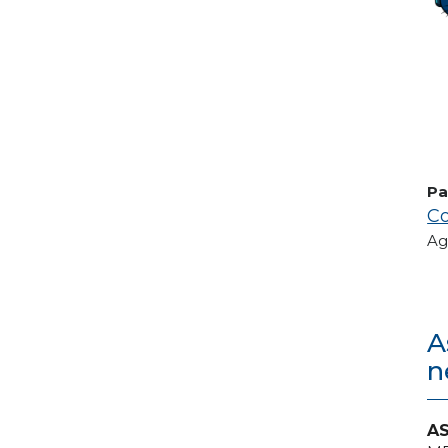
Pa
Co
Ag
A
n
AS