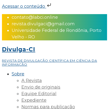
Acessar o conteúdo
Skip
contato@labci.online
to
revista.divulgaci@gmail.com
content
Universidade Federal de Rondônia, Porto
Velho - RO
Divulga-CI
REVISTA DE DIVULGAÇÃO CIENTÍFICA EM CIÊNCIA DA
INFORMAÇÃO
Sobre
A Revista
Envio de originais
Equipe Editorial
Expediente
Normas para publicação