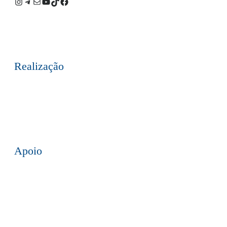
Instagram
Telegram
E-
Youtube
TikTok
Facebook
mail
Realização
Apoio