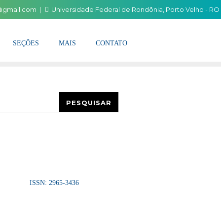
i@gmail.com
Universidade Federal de Rondônia, Porto Velho - RO
SEÇÕES
MAIS
CONTATO
esquisar
PESQUISAR
ISSN: 2965-3436