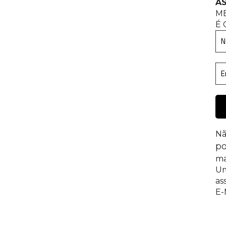
AS
M
É 
Nã
po
ma
Um
as
E-