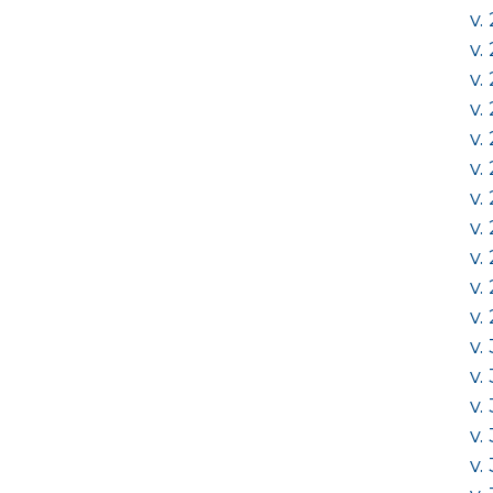
v.
v.
v.
v.
v.
v.
v.
v.
v.
v.
v.
v.
v.
v.
v.
v.