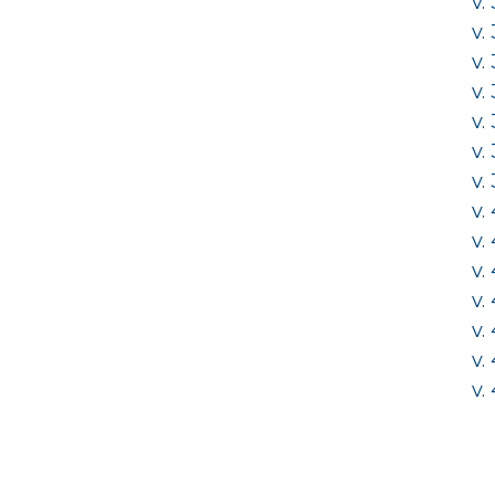
v.
v.
v.
v.
v.
v.
v.
v.
v.
v.
v.
v.
v.
v.