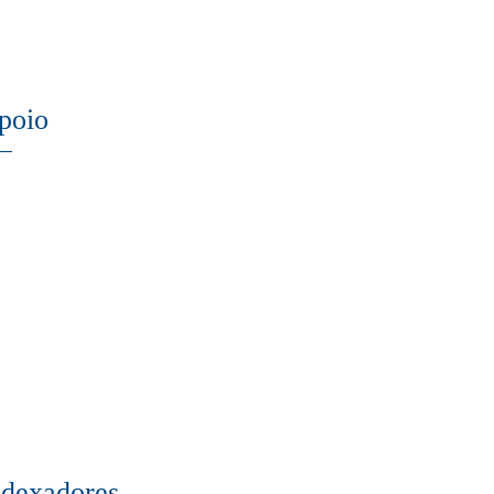
poio
ndexadores