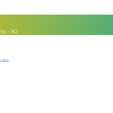
lho - RO
MAÇÃO