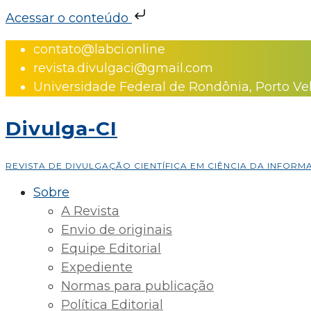
Acessar o conteúdo
Skip
contato@labci.online
to
revista.divulgaci@gmail.com
content
Universidade Federal de Rondônia, Porto Ve
Divulga-CI
REVISTA DE DIVULGAÇÃO CIENTÍFICA EM CIÊNCIA DA INFOR
Sobre
A Revista
Envio de originais
Equipe Editorial
Expediente
Normas para publicação
Política Editorial