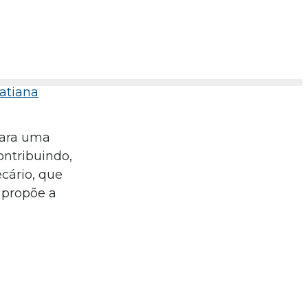
atiana
para uma
ontribuindo,
ecário, que
 propõe a