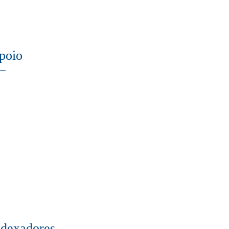
poio
ndexadores