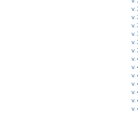
v.
v.
v.
v.
v.
v.
v.
v.
v.
v.
v.
v.
v.
v.