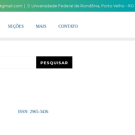
i@gmail.com
Universidade Federal de Rondônia, Porto Velho - RO
SEÇÕES
MAIS
CONTATO
esquisar
PESQUISAR
ISSN: 2965-3436