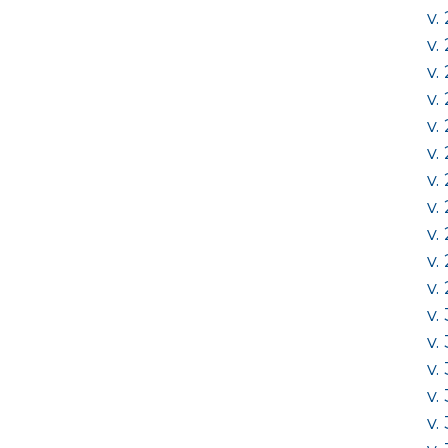
v.
v.
v.
v.
v.
v.
v.
v.
v.
v.
v.
v.
v.
v.
v.
v.