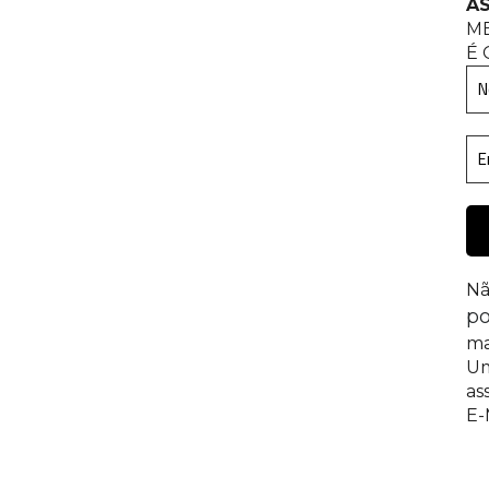
AS
M
É 
Nã
po
ma
Um
as
E-