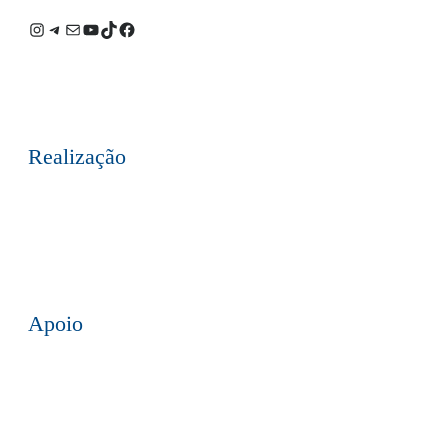
Instagram
Telegram
E-
Youtube
TikTok
Facebook
mail
Realização
Apoio