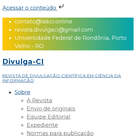
Acessar o conteúdo
Skip
contato@labci.online
to
revista.divulgaci@gmail.com
content
Universidade Federal de Rondônia, Porto
Velho - RO
Divulga-CI
REVISTA DE DIVULGAÇÃO CIENTÍFICA EM CIÊNCIA DA
INFORMAÇÃO
Sobre
A Revista
Envio de originais
Equipe Editorial
Expediente
Normas para publicação