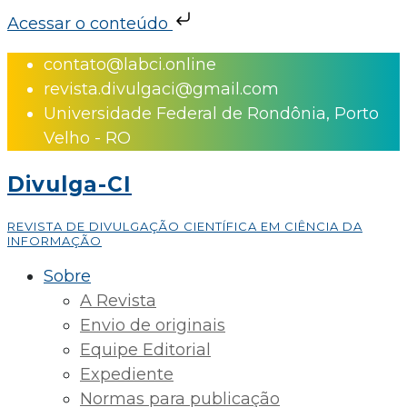
Acessar o conteúdo
Skip
contato@labci.online
to
revista.divulgaci@gmail.com
content
Universidade Federal de Rondônia, Porto
Velho - RO
Divulga-CI
REVISTA DE DIVULGAÇÃO CIENTÍFICA EM CIÊNCIA DA
INFORMAÇÃO
Sobre
A Revista
Envio de originais
Equipe Editorial
Expediente
Normas para publicação