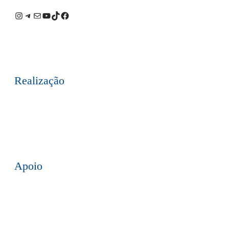
Instagram
Telegram
E-
Youtube
TikTok
Facebook
mail
Realização
Apoio