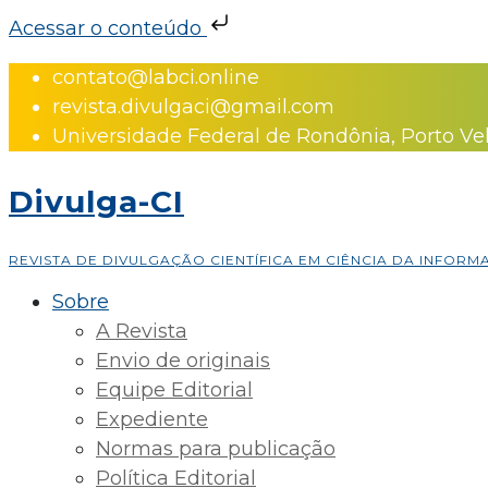
Acessar o conteúdo
Skip
contato@labci.online
to
revista.divulgaci@gmail.com
content
Universidade Federal de Rondônia, Porto Ve
Divulga-CI
REVISTA DE DIVULGAÇÃO CIENTÍFICA EM CIÊNCIA DA INFOR
Sobre
A Revista
Envio de originais
Equipe Editorial
Expediente
Normas para publicação
Política Editorial