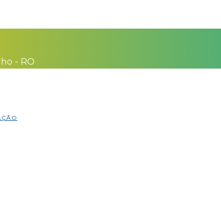
lho - RO
MAÇÃO