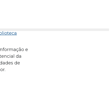
blioteca
 Informação e
tencial da
idades de
or.