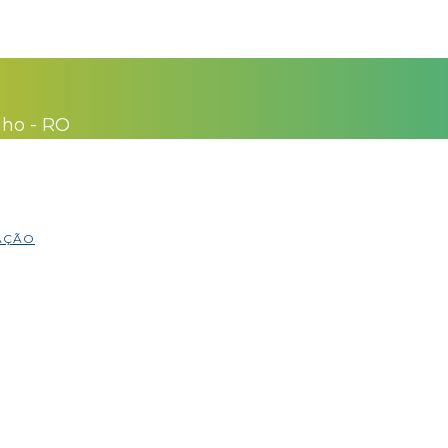
lho - RO
MAÇÃO