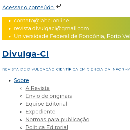
Acessar o conteúdo
Skip
contato@labci.online
to
revista.divulgaci@gmail.com
content
Universidade Federal de Rondônia, Porto Ve
Divulga-CI
REVISTA DE DIVULGAÇÃO CIENTÍFICA EM CIÊNCIA DA INFOR
Sobre
A Revista
Envio de originais
Equipe Editorial
Expediente
Normas para publicação
Política Editorial