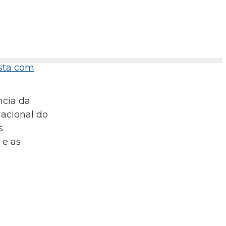
ista com
ncia da
macional do
s
 e as