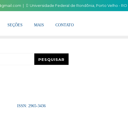
i@gmail.com
Universidade Federal de Rondônia, Porto Velho - RO
SEÇÕES
MAIS
CONTATO
esquisar
PESQUISAR
ISSN: 2965-3436