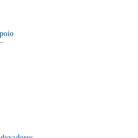
poio
ndexadores