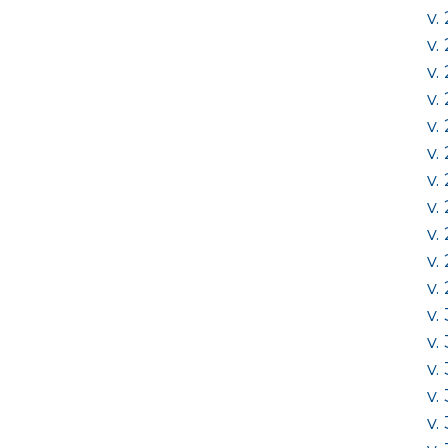
v.
v.
v.
v.
v.
v.
v.
v.
v.
v.
v.
v.
v.
v.
v.
v.