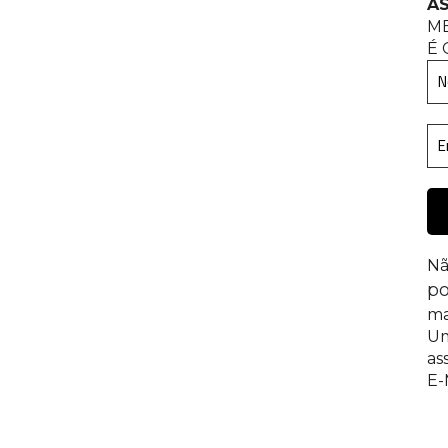
AS
M
É 
Nã
po
ma
Um
as
E-