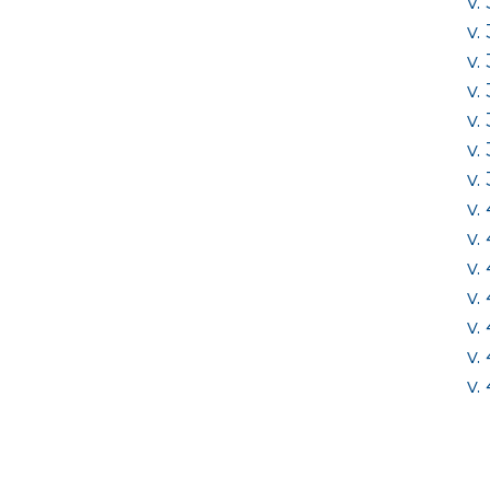
v.
v.
v.
v.
v.
v.
v.
v.
v.
v.
v.
v.
v.
v.