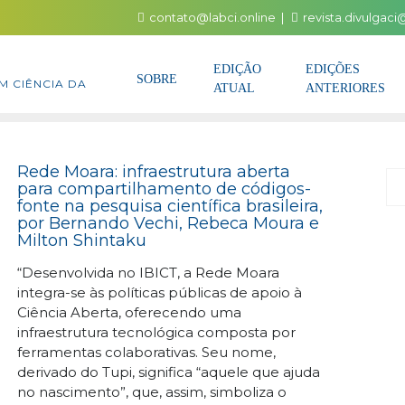
contato@labci.online
revista.divulgac
EDIÇÃO
EDIÇÕES
SOBRE
M CIÊNCIA DA
ATUAL
ANTERIORES
Rede Moara: infraestrutura aberta
P
para compartilhamento de códigos-
fonte na pesquisa científica brasileira,
por Bernando Vechi, Rebeca Moura e
Milton Shintaku
“Desenvolvida no IBICT, a Rede Moara
integra-se às políticas públicas de apoio à
Ciência Aberta, oferecendo uma
infraestrutura tecnológica composta por
ferramentas colaborativas. Seu nome,
derivado do Tupi, significa “aquele que ajuda
no nascimento”, que, assim, simboliza o