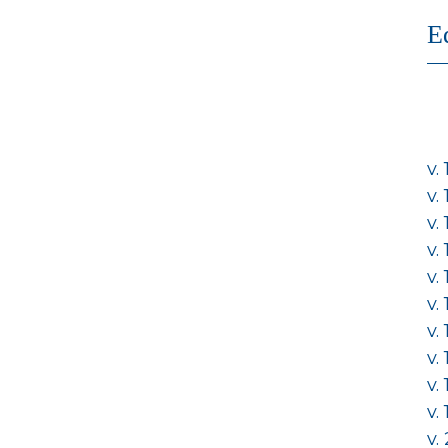
E
v.
v.
v.
v.
v.
v.
v.
v.
v.
v.
v.