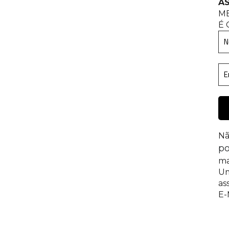
AS
M
É 
Nã
po
ma
Um
as
E-