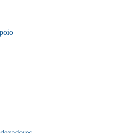
poio
ndexadores