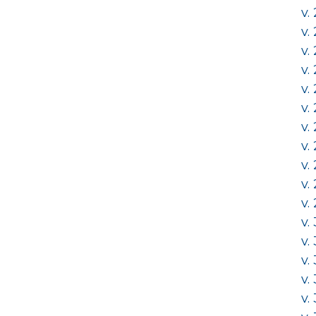
v.
v.
v.
v.
v.
v.
v.
v.
v.
v.
v.
v.
v.
v.
v.
v.