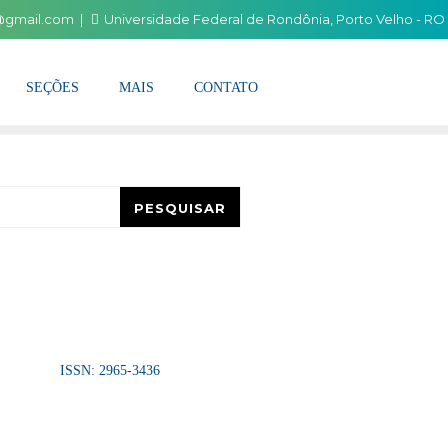
i@gmail.com
Universidade Federal de Rondônia, Porto Velho - RO
SEÇÕES
MAIS
CONTATO
esquisar
PESQUISAR
ISSN: 2965-3436