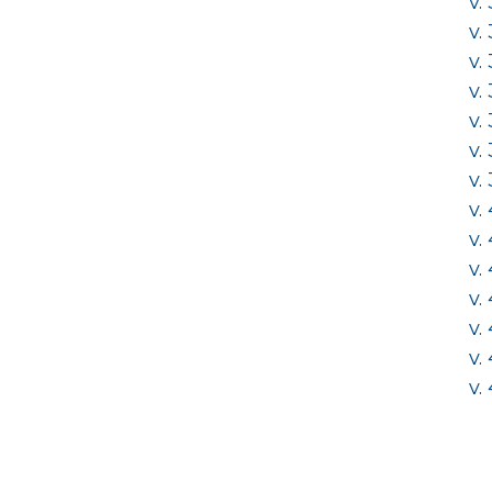
v.
v.
v.
v.
v.
v.
v.
v.
v.
v.
v.
v.
v.
v.