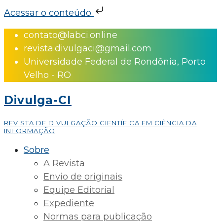
Acessar o conteúdo
Skip
contato@labci.online
to
revista.divulgaci@gmail.com
content
Universidade Federal de Rondônia, Porto
Velho - RO
Divulga-CI
REVISTA DE DIVULGAÇÃO CIENTÍFICA EM CIÊNCIA DA
INFORMAÇÃO
Sobre
A Revista
Envio de originais
Equipe Editorial
Expediente
Normas para publicação