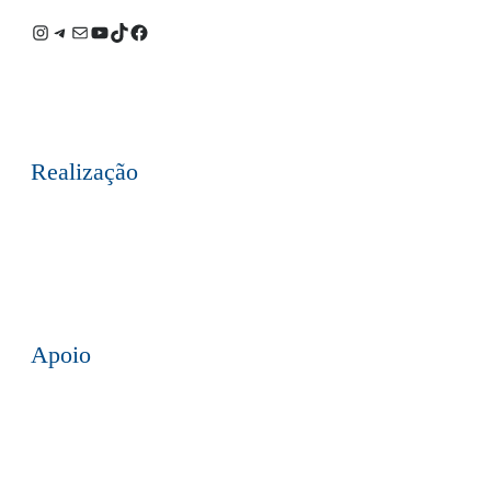
Instagram
Telegram
E-
Youtube
TikTok
Facebook
mail
Realização
Apoio