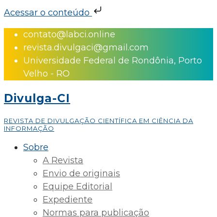
Acessar o conteúdo
Skip
contato@labci.online
to
revista.divulgaci@gmail.com
content
Universidade Federal de Rondônia, Porto
Velho - RO
Divulga-CI
REVISTA DE DIVULGAÇÃO CIENTÍFICA EM CIÊNCIA DA
INFORMAÇÃO
Sobre
A Revista
Envio de originais
Equipe Editorial
Expediente
Normas para publicação