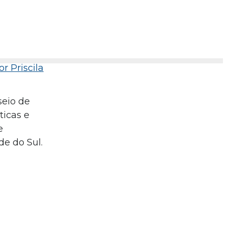
r Priscila
seio de
ticas e
e
de do Sul.