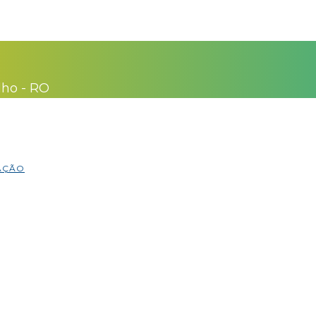
lho - RO
MAÇÃO