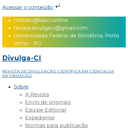
Acessar o conteúdo
Skip
contato@labci.online
to
revista.divulgaci@gmail.com
content
Universidade Federal de Rondônia, Porto
Velho - RO
Divulga-CI
REVISTA DE DIVULGAÇÃO CIENTÍFICA EM CIÊNCIA DA
INFORMAÇÃO
Sobre
A Revista
Envio de originais
Equipe Editorial
Expediente
Normas para publicação