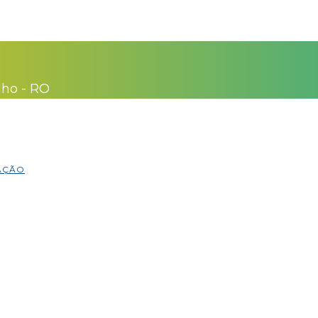
lho - RO
MAÇÃO