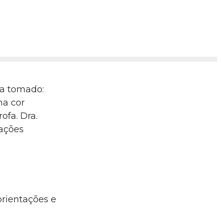
ha tomado:
ha cor
ofa. Dra.
ações
orientações e