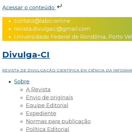
Acessar o conteúdo
Skip
contato@labci.online
to
revista.divulgaci@gmail.com
content
Universidade Federal de Rondônia, Porto Ve
Divulga-CI
REVISTA DE DIVULGAÇÃO CIENTÍFICA EM CIÊNCIA DA INFOR
Sobre
A Revista
Envio de originais
Equipe Editorial
Expediente
Normas para publicação
Política Editorial