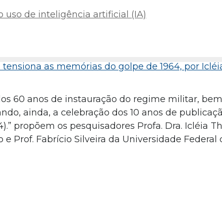
uso de inteligência artificial (IA)
ensiona as memórias do golpe de 1964, por Icléi
as dos 60 anos de instauração do regime militar, b
ando, ainda, a celebração dos 10 anos de publicaç
).” propõem os pesquisadores Profa. Dra. Icléia T
 e Prof. Fabrício Silveira da Universidade Federal