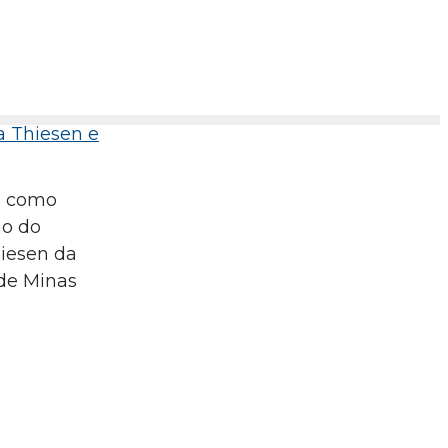
a Thiesen e
em como
ão do
hiesen da
 de Minas