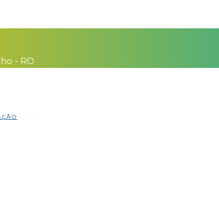
lho - RO
MAÇÃO