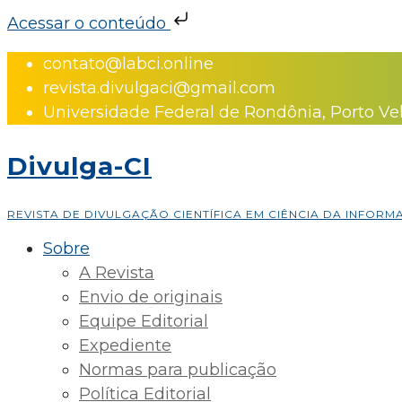
Acessar o conteúdo
Skip
contato@labci.online
to
revista.divulgaci@gmail.com
content
Universidade Federal de Rondônia, Porto Ve
Divulga-CI
REVISTA DE DIVULGAÇÃO CIENTÍFICA EM CIÊNCIA DA INFOR
Sobre
A Revista
Envio de originais
Equipe Editorial
Expediente
Normas para publicação
Política Editorial