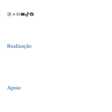
Instagram
Telegram
E-
Youtube
TikTok
Facebook
mail
Realização
Apoio