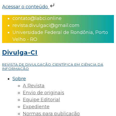
Acessar o conteúdo
Skip
contato@labci.online
to
revista.divulgaci@gmail.com
content
Universidade Federal de Rondônia, Porto
Velho - RO
Divulga-CI
REVISTA DE DIVULGAÇÃO CIENTÍFICA EM CIÊNCIA DA
INFORMAÇÃO
Sobre
A Revista
Envio de originais
Equipe Editorial
Expediente
Normas para publicação