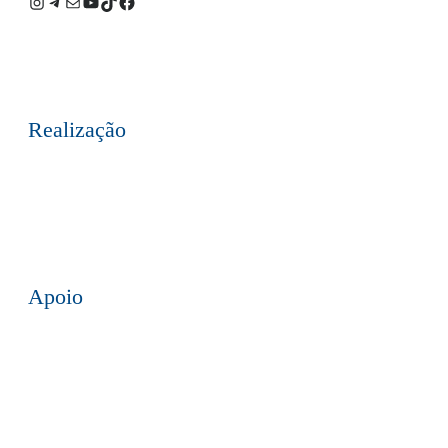
Instagram
Telegram
E-
Youtube
TikTok
Facebook
mail
Realização
Apoio