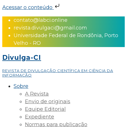
Acessar o conteúdo
Skip
contato@labci.online
to
revista.divulgaci@gmail.com
content
Universidade Federal de Rondônia, Porto
Velho - RO
Divulga-CI
REVISTA DE DIVULGAÇÃO CIENTÍFICA EM CIÊNCIA DA
INFORMAÇÃO
Sobre
A Revista
Envio de originais
Equipe Editorial
Expediente
Normas para publicação