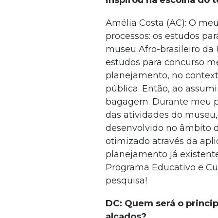
inspirou na escolha do 
Amélia Costa (AC): O meu
processos: os estudos pa
museu Afro-brasileiro d
estudos para concurso me
planejamento, no contex
pública. Então, ao assumi
bagagem. Durante meu p
das atividades do museu,
desenvolvido no âmbito d
otimizado através da apl
planejamento já existent
Programa Educativo e Cul
pesquisa!
DC: Quem será o princip
alçados?