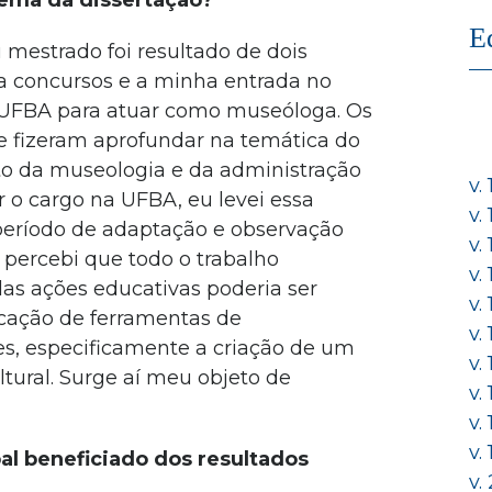
tema da dissertação?
E
 mestrado foi resultado de dois
ra concursos e a minha entrada no
a UFBA para atuar como museóloga. Os
 fizeram aprofundar na temática do
to da museologia e da administração
v.
r o cargo na UFBA, eu levei essa
v.
eríodo de adaptação e observação
v.
 percebi que todo o trabalho
v.
as ações educativas poderia ser
v.
icação de ferramentas de
v.
es, especificamente a criação de um
v.
tural. Surge aí meu objeto de
v.
v.
v.
al beneficiado dos resultados
v.