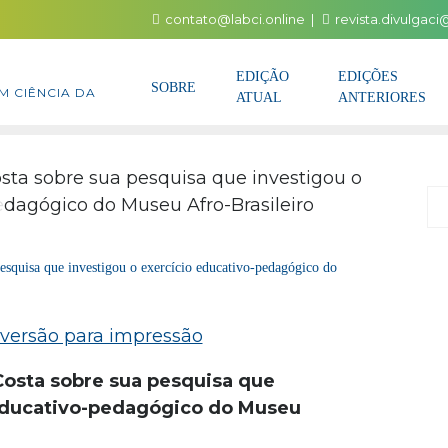
contato@labci.online
revista.divulgac
EDIÇÃO
EDIÇÕES
SOBRE
M CIÊNCIA DA
ATUAL
ANTERIORES
P
esquisa que investigou o exercício educativo-pedagógico do
Costa sobre sua pesquisa que
 educativo-pedagógico do Museu