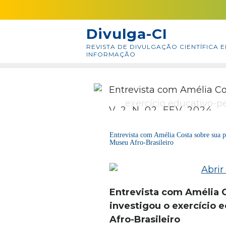
Skip
conteúdo
to
Divulga-CI
content
REVISTA DE DIVULGAÇÃO CIENTÍFICA E
INFORMAÇÃO
V. 2, N. 02, FEV. 2024
Entrevista com Amélia Costa sobre sua p
Museu Afro-Brasileiro
Entrevista com Amélia 
investigou o exercício
Afro-Brasileiro