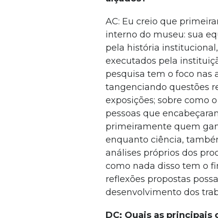
AC: Eu creio que primei
interno do museu: sua e
pela história instituciona
executados pela instituiçã
pesquisa tem o foco nas 
tangenciando questões re
exposições; sobre como 
pessoas que encabeçaram 
primeiramente quem ganha
enquanto ciência, também
análises próprios dos pro
como nada disso tem o fi
reflexões propostas pos
desenvolvimento dos traba
DC: Quais as principais