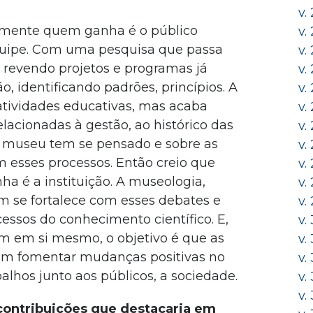
v.
ramente quem ganha é o público
v.
quipe. Com uma pesquisa que passa
v.
l, revendo projetos e programas já
v.
o, identificando padrões, princípios. A
v.
atividades educativas, mas acaba
v.
lacionadas à gestão, ao histórico das
v.
o museu tem se pensado e sobre as
v.
esses processos. Então creio que
v.
 é a instituição. A museologia,
v.
 se fortalece com esses debates e
v.
cessos do conhecimento científico. E,
v.
m em si mesmo, o objetivo é que as
v.
sam fomentar mudanças positivas no
v.
lhos junto aos públicos, a sociedade.
v.
v.
 contribuições que destacaria em