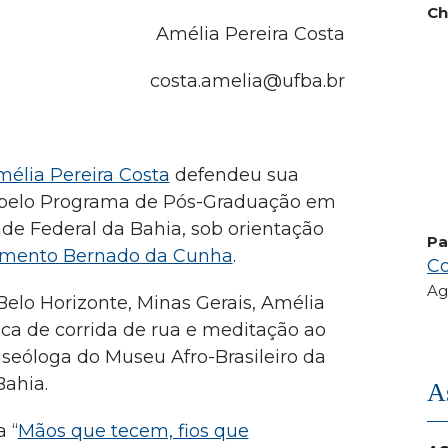
Ch
Amélia Pereira Costa
costa.amelia@ufba.br
élia Pereira Costa
defendeu sua
 pelo Programa de Pós-Graduação em
de Federal da Bahia, sob orientação
Pa
imento Bernado da Cunha
.
Co
Ag
Belo Horizonte, Minas Gerais, Amélia
ca de corrida de rua e meditação ao
useóloga do Museu Afro-Brasileiro da
Bahia.
A
a “
Mãos que tecem, fios que