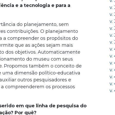
v.
iência e a tecnologia e para a
v.
v.
v.
tância do planejamento, sem
v.
es contribuições. O planejamento
v.
a a compreender os propósitos do
v.
permite que as ações sejam mais
v.
to dos objetivos. Automaticamente
v.
lacionamento do museu com seus
v.
de. Propomos também o conceito de
v.
e uma dimensão político-educativa
v.
xiliar outros pesquisadores e
v.
 a compreenderem os processos
v.
nserido em que linha de pesquisa do
ação? Por quê?