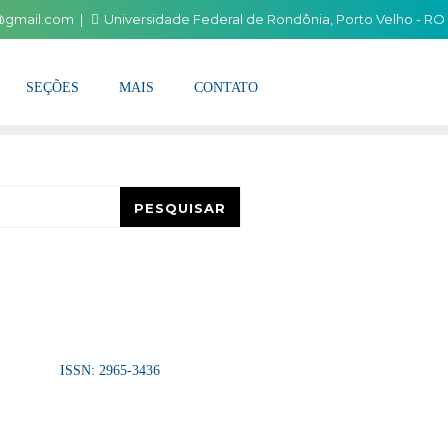
i@gmail.com
Universidade Federal de Rondônia, Porto Velho - RO
SEÇÕES
MAIS
CONTATO
esquisar
PESQUISAR
ISSN: 2965-3436