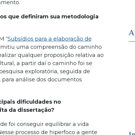
amento.
sos que definiram sua metodologia
A
M “
Subsídios para a elaboração de
rmitiu uma compreensão do caminho
ealizar qualquer proposição relativa ao
ural, a partir daí o caminho foi se
esquisa exploratória, seguida de
, para análise dos documentos
ipais dificuldades no
ta da dissertação?
de foi conseguir equilibrar a vida
Nesse processo de hiperfoco a gente
I