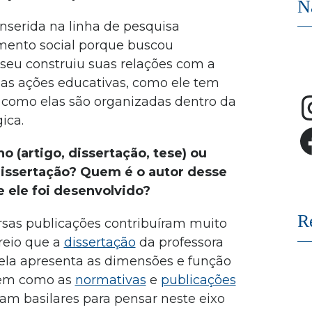
N
nserida na linha de pesquisa
mento social porque buscou
u construiu suas relações com a
as ações educativas, como ele tem
 como elas são organizadas dentro da
ica.
ho (artigo, dissertação, tese) ou
dissertação? Quem é o autor desse
e ele foi desenvolvido?
R
ersas publicações contribuíram muito
reio que a
dissertação
da professora
 ela apresenta as dimensões e função
bem como as
normativas
e
publicações
m basilares para pensar neste eixo