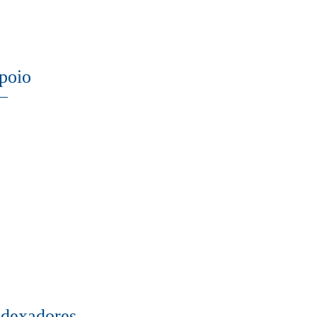
poio
ndexadores