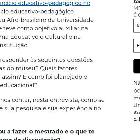
AS
rcício educativo-pedagógico no
M
cício educativo-pedagógico
É 
u Afro-brasileiro da Universidade
e teve como objetivo auxiliar na
a Educativo e Cultural e na
nstituição.
responder às seguintes questões
cas do museu? Quais fatores
 assim? E como foi planejado e
Nã
 educacional?
po
ma
os contar, nesta entrevista, como se
Um
 sua pesquisa e sua experiência no
as
E-
ou a fazer o mestrado e o que te