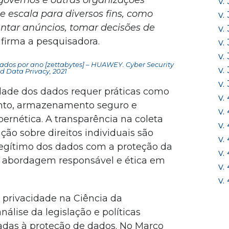
governos e outras organizações
v.
escala para diversos fins, como
v.
ntar anúncios, tomar decisões de
v.
 afirma a pesquisadora.
v.
v.
dos por ano [zettabytes] –
HUAWEY. Cyber Security
v.
d Data Privacy, 2021
v.
idade dos dados requer práticas como
v.
nto, armazenamento seguro e
v.
ernética. A transparência na coleta
v.
ção sobre direitos individuais são
v.
o legítimo dos dados com a proteção da
v.
 abordagem responsável e ética em
v.
v.
 privacidade na Ciência da
lise da legislação e políticas
adas à proteção de dados. No Marco