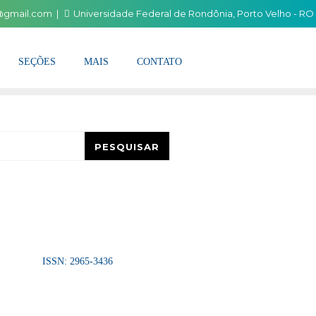
i@gmail.com
Universidade Federal de Rondônia, Porto Velho - RO
SEÇÕES
MAIS
CONTATO
esquisar
PESQUISAR
ISSN: 2965-3436