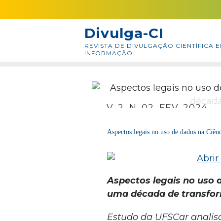
Skip
conteúdo
to
Divulga-CI
content
REVISTA DE DIVULGAÇÃO CIENTÍFICA E
INFORMAÇÃO
V. 2, N. 02, FEV. 2024
Aspectos legais no uso de dados na Ciên
Aspectos legais no uso 
uma década de transfo
Estudo da UFSCar analisa