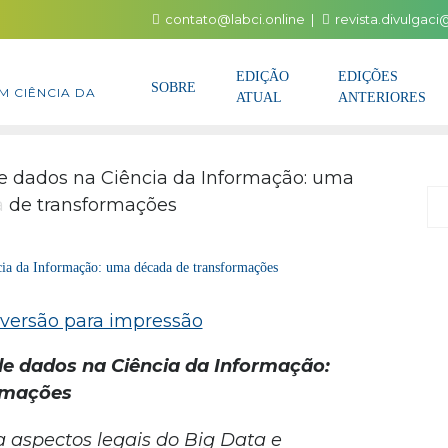
contato@labci.online
revista.divulgac
EDIÇÃO
EDIÇÕES
SOBRE
M CIÊNCIA DA
ATUAL
ANTERIORES
P
cia da Informação: uma década de transformações
de dados na Ciência da Informação:
rmações
 aspectos legais do Big Data e