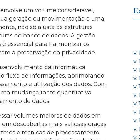
E
 envolve um volume considerável,
 sua geração ou movimentação e uma
ente, não se ajusta às estruturas
turas de banco de dados. A gestão
 é essencial para harmonizar os
 com a preservação da privacidade.
v.
v.
esenvolvimento da informática
v.
o fluxo de informações, aprimorando
v.
ssamento e utilização dos dados. Com
v.
 uma mudança tanto quantitativa
v.
atamento de dados.
v.
v.
cessar volumes maiores de dados em
v.
 em descobertas mais valiosas graças
v.
itmos e técnicas de processamento.
v.