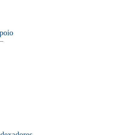
poio
ndexadores