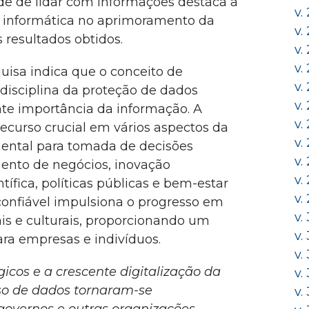
e de lidar com informações destaca a
v.
da informática no aprimoramento da
v.
s resultados obtidos.
v.
v.
isa indica que o conceito de
v.
 disciplina da proteção de dados
v.
nte importância da informação. A
v.
ecurso crucial em vários aspectos da
v.
ental para tomada de decisões
v.
mento de negócios, inovação
v.
tífica, políticas públicas e bem-estar
v.
confiável impulsiona o progresso em
v.
is e culturais, proporcionando um
v.
ara empresas e indivíduos.
v.
icos e a crescente digitalização da
v.
uso de dados tornaram-se
v.