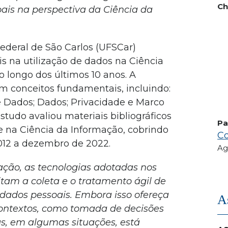
Ch
oais na perspectiva da Ciência da
ederal de São Carlos (UFSCar)
is na utilização de dados na Ciência
o longo dos últimos 10 anos. A
m conceitos fundamentais, incluindo:
e Dados; Dados; Privacidade e Marco
estudo avaliou materiais bibliográficos
Pa
e na Ciência da Informação, cobrindo
Co
2012 a dezembro de 2022.
Ag
ção, as tecnologias adotadas nos
itam a coleta e o tratamento ágil de
dados pessoais. Embora isso ofereça
A
ontextos, como tomada de decisões
s, em algumas situações, está