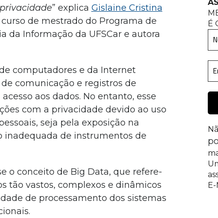
AS
 privacidade
” explica
Gislaine Cristina
M
o curso de mestrado do Programa de
É 
a da Informação da UFSCar e autora
de computadores e da Internet
s de comunicação e registros de
o acesso aos dados. No entanto, esse
ções com a privacidade devido ao uso
essoais, seja pela exposição na
Nã
ção inadequada de instrumentos de
po
ma
Um
e o conceito de Big Data, que refere-
as
s tão vastos, complexos e dinâmicos
E-
idade de processamento dos sistemas
cionais.