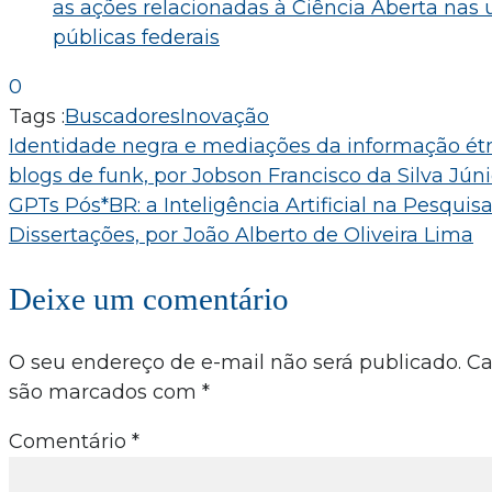
as ações relacionadas à Ciência Aberta nas 
públicas federais
0
Tags :
Buscadores
Inovação
Navegação
Identidade negra e mediações da informação étn
blogs de funk, por Jobson Francisco da Silva Júni
de
GPTs Pós*BR: a Inteligência Artificial na Pesqui
Post
Dissertações, por João Alberto de Oliveira Lima
Deixe um comentário
O seu endereço de e-mail não será publicado.
Ca
são marcados com
*
Comentário
*