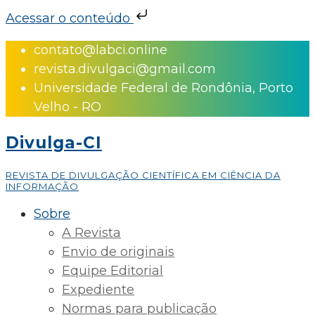
Acessar o conteúdo
Skip
contato@labci.online
to
revista.divulgaci@gmail.com
content
Universidade Federal de Rondônia, Porto
Velho - RO
Divulga-CI
REVISTA DE DIVULGAÇÃO CIENTÍFICA EM CIÊNCIA DA
INFORMAÇÃO
Sobre
A Revista
Envio de originais
Equipe Editorial
Expediente
Normas para publicação