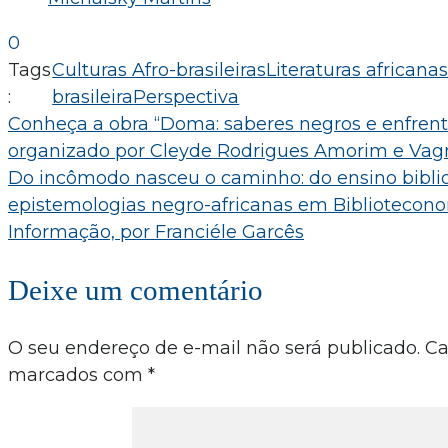
0
Tags
Culturas Afro-brasileiras
Literaturas africana
:
brasileira
Perspectiva
Navegação
Conheça a obra “Doma: saberes negros e enfren
organizado por Cleyde Rodrigues Amorim e Vagn
de
Do incômodo nasceu o caminho: do ensino biblio
Post
epistemologias negro-africanas em Bibliotecono
Informação, por Franciéle Garcês
Deixe um comentário
O seu endereço de e-mail não será publicado.
Ca
marcados com
*