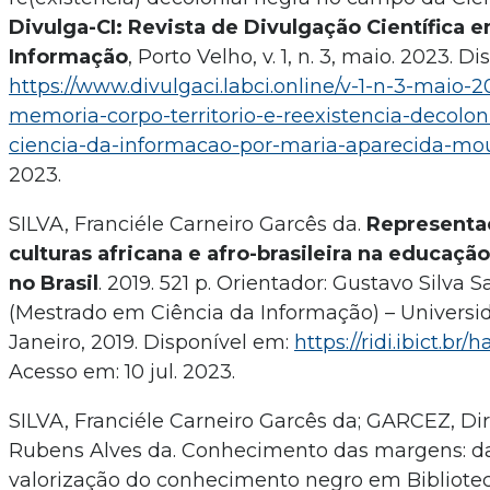
Divulga-CI: Revista de Divulgação Científica 
Informação
, Porto Velho, v. 1, n. 3, maio. 2023. D
https://www.divulgaci.labci.online/v-1-n-3-maio-
memoria-corpo-territorio-e-reexistencia-decolo
ciencia-da-informacao-por-maria-aparecida-mo
2023.
SILVA, Franciéle Carneiro Garcês da.
Representaç
culturas africana e afro-brasileira na educaç
no Brasil
. 2019. 521 p. Orientador: Gustavo Silva 
(Mestrado em Ciência da Informação) – Universi
Janeiro, 2019. Disponível em:
https://ridi.ibict.b
Acesso em: 10 jul. 2023.
SILVA, Franciéle Carneiro Garcês da; GARCEZ, Dir
Rubens Alves da. Conhecimento das margens: da 
valorização do conhecimento negro em Bibliote