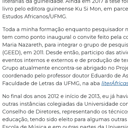
literárias da guineidade. Ainda em 2017 a tese f
livro pelo editora guineense Ku Si Mon, em parc
Estudos Africanos/UFMG.
Toda a minha formação enquanto pesquisador nos
tem como ponto inaugural o convite feito pela c
Maria Nazareth, para integrar o grupo de pesquis
(GEED), em 2011. Desde então, participo das ativ
eventos internos e externos e de produção de te
Grupo atualmente encontra-se abrigado no Proj
coordenado pelo professor doutor Eduardo de As
Faculdade de Letras da UFMG, na aba
literÁfrica
No final dos anos 2012 e início de 2013, eu já hav
outras instâncias colegiadas da Universidade co
Conselho de Diretores, representando os técnic
educação, tendo sido eleito para algumas outra
Escola de Música e em outras partes da Univers