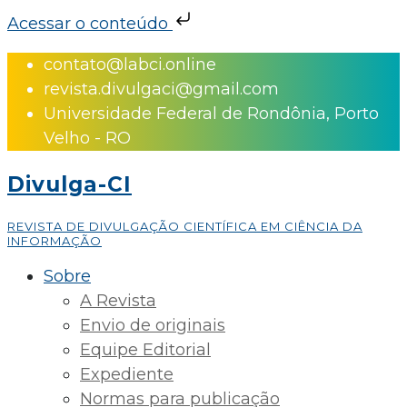
Acessar o conteúdo
Skip
contato@labci.online
to
revista.divulgaci@gmail.com
content
Universidade Federal de Rondônia, Porto
Velho - RO
Divulga-CI
REVISTA DE DIVULGAÇÃO CIENTÍFICA EM CIÊNCIA DA
INFORMAÇÃO
Sobre
A Revista
Envio de originais
Equipe Editorial
Expediente
Normas para publicação