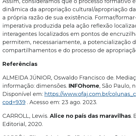
Assim, consideramos que o processo formativo é
dinâmica da apropriação cultural/apropriação da
a própria razão de sua existência. Formar/formar-
imperativa produzida pela ação reflexão localiz
interagentes localizados em pontos de encruzil
permitem, necessariamente, a potencialização 
compartilhamentos e do processo de apropriaçã
Referências
ALMEIDA JÚNIOR, Oswaldo Francisco de. Mediaç
informação: dimensões.
INFOhome
, São Paulo, n
Disponível em:
https://www.ofaj.com.br/colunas
cod=939
. Acesso em: 23 ago. 2023.
CARROLL, Lewis.
Alice no país das maravilhas
. 
Editorial, 2020.