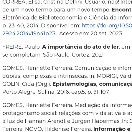
CORRÊA, Elisa, Cristina Delfini. Usuário, não! Int
de um novo termo para um novo tempo.
Encontr
Eletrônica de Biblioteconomia e Ciência da Informa
p. 23-40, 2014. Disponível em:
https://doi.org/10.5
2924.2014v19n41p23
. Acesso em: 20 set. 2023.
FREIRE, Paulo.
A importância do ato de ler
: em 
se completam. São Paulo: Cortez, 2021.
GOMES, Henriette Ferreira. Comunicação e infor
dúbias, complexas e intrínsecas. In: MORIGI, Valdi
GOLIN, Cida (Org.).
Epistemologias, comunicaç
Porto Alegre: Sulina, 2016. cap.5, p. 91-107.
GOMES, Henriette Ferreira. Mediação da informa
protagonismo social: relações com vida ativa e 
à luz de Hannah Arendt e Jürgen Habermas. In:
Ferreira; NOVO, Hildenise Ferreira.
Informação e