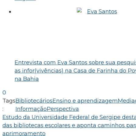
Entrevista com Eva Santos sobre sua pesqui
as infor(vivências) na Casa de Farinha do Po
na Bahia
0
Tags
Bibliotecários
Ensino e aprendizagem
Media
:
Informação
Perspectiva
Navegação
Estudo da Universidade Federal de Sergipe desta
das bibliotecas escolares e aponta caminhos par
de
aprimoramento