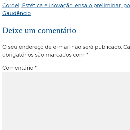
Post
Cordel, Estética e inovação: ensaio preliminar, p
Gaudêncio
Deixe um comentário
O seu endereço de e-mail não será publicado.
C
obrigatórios são marcados com
*
Comentário
*