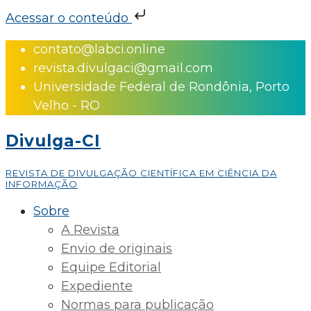
Acessar o conteúdo
Skip
contato@labci.online
to
revista.divulgaci@gmail.com
content
Universidade Federal de Rondônia, Porto
Velho - RO
Divulga-CI
REVISTA DE DIVULGAÇÃO CIENTÍFICA EM CIÊNCIA DA
INFORMAÇÃO
Sobre
A Revista
Envio de originais
Equipe Editorial
Expediente
Normas para publicação