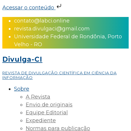
Acessar o conteúdo
Skip
contato@labci.online
to
revista.divulgaci@gmail.com
content
Universidade Federal de Rondônia, Porto
Velho - RO
Divulga-CI
REVISTA DE DIVULGAÇÃO CIENTÍFICA EM CIÊNCIA DA
INFORMAÇÃO
Sobre
A Revista
Envio de originais
Equipe Editorial
Expediente
Normas para publicação