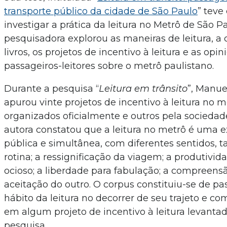
transporte público da cidade de São Paulo
” teve
investigar a prática da leitura no Metrô de São Pa
pesquisadora explorou as maneiras de leitura, a 
livros, os projetos de incentivo à leitura e as opin
passageiros-leitores sobre o metrô paulistano.
Durante a pesquisa “
Leitura em trânsito
”, Manue
apurou vinte projetos de incentivo à leitura no m
organizados oficialmente e outros pela sociedade c
autora constatou que a leitura no metrô é uma e
pública e simultânea, com diferentes sentidos, t
rotina; a ressignificação da viagem; a produtivi
ocioso; a liberdade para fabulação; a compreensã
aceitação do outro. O corpus constituiu-se de p
hábito da leitura no decorrer de seu trajeto e c
em algum projeto de incentivo à leitura levantad
pesquisa.