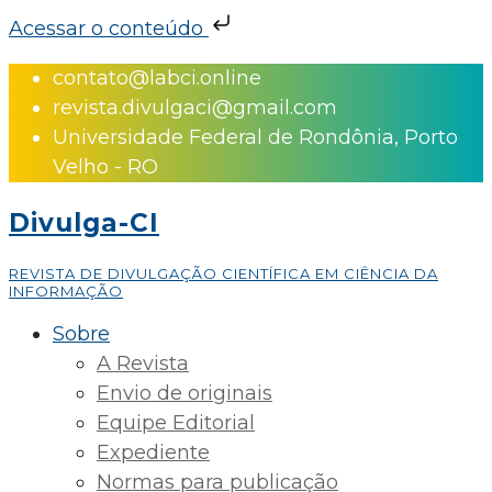
Acessar o conteúdo
Skip
contato@labci.online
to
revista.divulgaci@gmail.com
content
Universidade Federal de Rondônia, Porto
Velho - RO
Divulga-CI
REVISTA DE DIVULGAÇÃO CIENTÍFICA EM CIÊNCIA DA
INFORMAÇÃO
Sobre
A Revista
Envio de originais
Equipe Editorial
Expediente
Normas para publicação