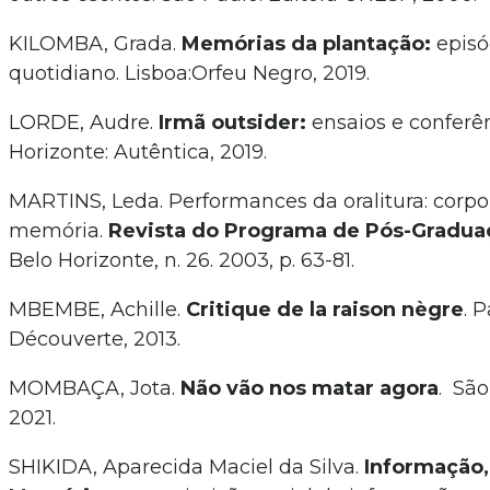
KILOMBA, Grada.
Memórias da plantação:
episó
quotidiano. Lisboa:Orfeu Negro, 2019.
LORDE, Audre.
Irmã outsider:
ensaios e conferên
Horizonte: Autêntica, 2019.
MARTINS, Leda. Performances da oralitura: corpo
memória.
Revista do Programa de Pós-Gradua
Belo Horizonte, n. 26. 2003, p. 63-81.
MBEMBE, Achille.
Critique de la raison nègre
. P
Découverte, 2013.
MOMBAÇA, Jota.
Não vão nos matar agora
. São
2021.
SHIKIDA, Aparecida Maciel da Silva.
Informação,