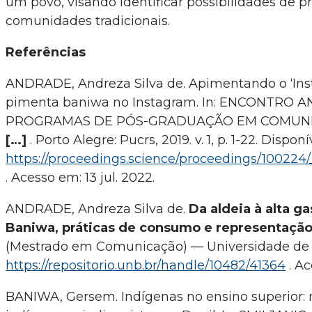
um povo, visando identificar possibilidades de p
comunidades tradicionais.
Referências
ANDRADE, Andreza Silva de. Apimentando o ‘Inst
pimenta baniwa no Instagram. In: ENCONTRO
PROGRAMAS DE PÓS-GRADUAÇÃO EM COMUNICAÇÃ
[…]
. Porto Alegre: Pucrs, 2019. v. 1, p. 1-22. Dispon
https://proceedings.science/proceedings/100224/
. Acesso em: 13 jul. 2022.
ANDRADE, Andreza Silva de.
Da aldeia à alta g
Baniwa, práticas de consumo e representação
(Mestrado em Comunicação) — Universidade de Bras
https://repositorio.unb.br/handle/10482/41364
. Ac
BANIWA, Gersem. Indígenas no ensino superior: 