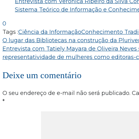
Entrevista com Verônica Ribeiro da Silva C
Sistema Teórico de Informação e Conhecim
0
Tags :
Ciência da Informação
Conhecimento Tradi
Navegação
O lugar das Bibliotecas na construção da Plurive
Entrevista com Tatiely Mayara de Oliveira Neves
de
representatividade de mulheres como editoras-ch
Post
Deixe um comentário
O seu endereço de e-mail não será publicado.
Ca
*