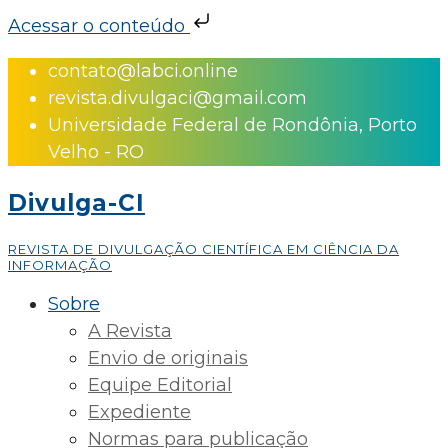
Acessar o conteúdo
Skip
contato@labci.online
to
revista.divulgaci@gmail.com
content
Universidade Federal de Rondônia, Porto
Velho - RO
Divulga-CI
REVISTA DE DIVULGAÇÃO CIENTÍFICA EM CIÊNCIA DA
INFORMAÇÃO
Sobre
A Revista
Envio de originais
Equipe Editorial
Expediente
Normas para publicação