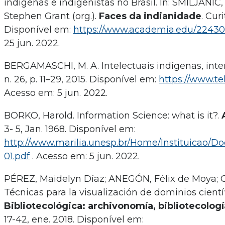
indígenas e indigenistas no Brasil. In: SMILJANIC
Stephen Grant (org.).
Faces da indianidade
. Cur
Disponível em:
https://www.academia.edu/22430
25 jun. 2022.
BERGAMASCHI, M. A. Intelectuais indígenas, inte
n. 26, p. 11–29, 2015. Disponível em:
https://www.tel
Acesso em: 5 jun. 2022.
BORKO, Harold. Information Science: what is it?.
3- 5, Jan. 1968. Disponível em:
http://www.marilia.unesp.br/Home/Instituicao/D
01.pdf
. Acesso em: 5 jun. 2022.
PÉREZ, Maidelyn Díaz; ANEGÓN, Félix de Moya;
Técnicas para la visualización de dominios cientí
Bibliotecológica: archivonomía, bibliotecolog
17-42, ene. 2018. Disponível em: