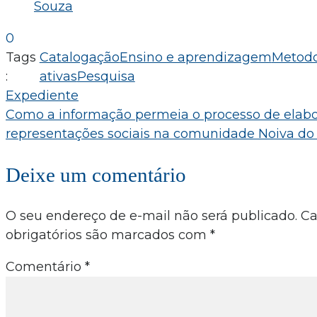
Souza
0
Tags
Catalogação
Ensino e aprendizagem
Metodo
:
ativas
Pesquisa
Navegação
Expediente
Como a informação permeia o processo de elab
de
representações sociais na comunidade Noiva do
Post
Deixe um comentário
O seu endereço de e-mail não será publicado.
C
obrigatórios são marcados com
*
Comentário
*