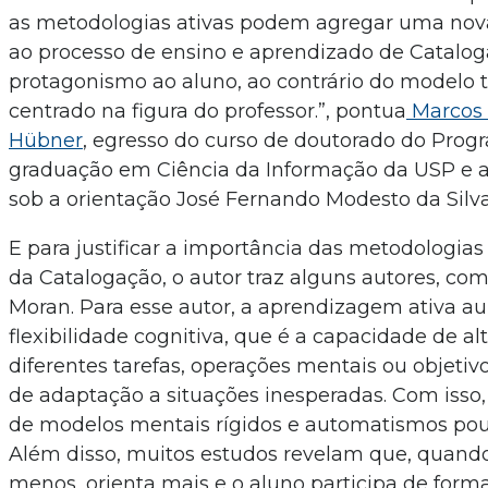
as metodologias ativas podem agregar uma nov
ao processo de ensino e aprendizado de Cataloga
protagonismo ao aluno, ao contrário do modelo t
centrado na figura do professor.”, pontua
Marcos 
Hübner
, egresso do curso de doutorado do Prog
graduação em Ciência da Informação da USP e a
sob a orientação José Fernando Modesto da Silv
E para justificar a importância das metodologias
da Catalogação, o autor traz alguns autores, co
Moran. Para esse autor, a aprendizagem ativa a
flexibilidade cognitiva, que é a capacidade de alt
diferentes tarefas, operações mentais ou objetiv
de adaptação a situações inesperadas. Com isso,
de modelos mentais rígidos e automatismos pouc
Além disso, muitos estudos revelam que, quando 
menos, orienta mais e o aluno participa de forma