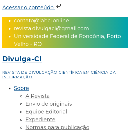
Acessar o conteúdo
Skip
contato@labci.online
to
revista.divulgaci@gmail.com
content
Universidade Federal de Rondônia, Porto
Velho - RO
Divulga-CI
REVISTA DE DIVULGAÇÃO CIENTÍFICA EM CIÊNCIA DA
INFORMAÇÃO
Sobre
A Revista
Envio de originais
Equipe Editorial
Expediente
Normas para publicação