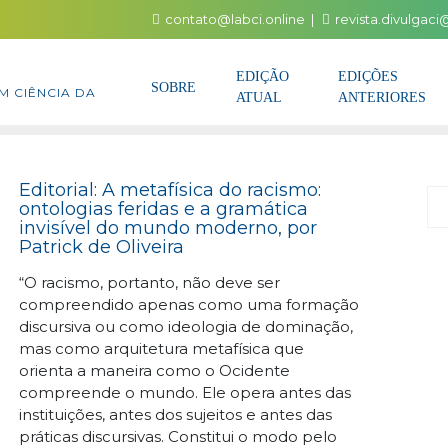
contato@labci.online
revista.divulgac
EDIÇÃO
EDIÇÕES
SOBRE
M CIÊNCIA DA
ATUAL
ANTERIORES
Editorial: A metafísica do racismo:
P
ontologias feridas e a gramática
invisível do mundo moderno, por
Patrick de Oliveira
“O racismo, portanto, não deve ser
compreendido apenas como uma formação
discursiva ou como ideologia de dominação,
mas como arquitetura metafísica que
orienta a maneira como o Ocidente
compreende o mundo. Ele opera antes das
instituições, antes dos sujeitos e antes das
práticas discursivas. Constitui o modo pelo