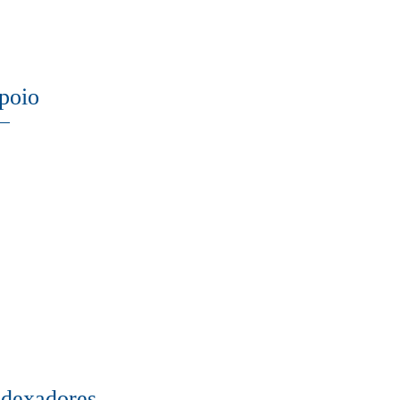
poio
ndexadores