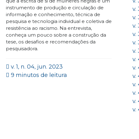
v.
que a escrita de si de mulheres negras é um
instrumento de produção e circulação de
v.
informação e conhecimento, técnica de
v.
pesquisa e tecnologia individual e coletiva de
v.
resistência ao racismo. Na entrevista,
v.
conheça um pouco sobre a construção da
tese, os desafios e recomendações da
v.
pesquisadora.
v.
v.
v. 1, n. 04, jun. 2023
v.
9 minutos de leitura
v.
v.
v.
v.
v.