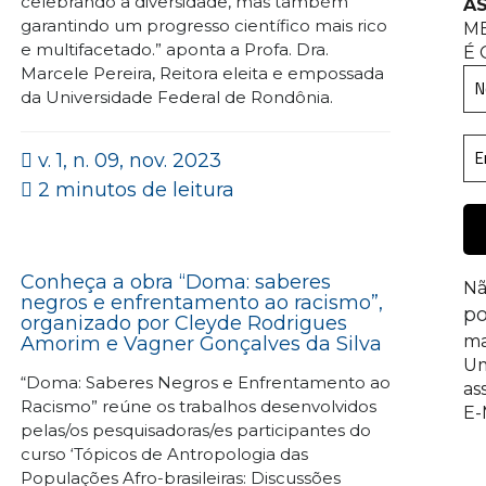
celebrando a diversidade, mas também
AS
garantindo um progresso científico mais rico
M
e multifacetado.” aponta a Profa. Dra.
É 
Marcele Pereira, Reitora eleita e empossada
da Universidade Federal de Rondônia.
v. 1, n. 09, nov. 2023
2 minutos de leitura
Conheça a obra “Doma: saberes
Nã
negros e enfrentamento ao racismo”,
po
organizado por Cleyde Rodrigues
ma
Amorim e Vagner Gonçalves da Silva
Um
“Doma: Saberes Negros e Enfrentamento ao
as
Racismo” reúne os trabalhos desenvolvidos
E-
pelas/os pesquisadoras/es participantes do
curso ‘Tópicos de Antropologia das
Populações Afro-brasileiras: Discussões