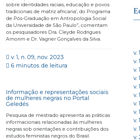
sobre identidades raciais, educação e povos
E
tradicionais de matriz africana’, do Programa
de Pós-Graduação em Antropologia Social
da Universidade de São Paulo”, comentam
os pesquisadores Dra. Cleyde Rodrigues
Amorim e Dr. Vagner Gonçalves da Silva.
v.
v. 1, n. 09, nov. 2023
v.
6 minutos de leitura
v.
v.
v.
Informação e representações sociais
v.
de mulheres negras no Portal
v.
Geledés
v.
Pesquisa de mestrado apresenta as práticas
v.
informacionais relacionadas às mulheres
v.
negras sob orientações e contribuições dos
estudos feministas negros do Brasil.
v.