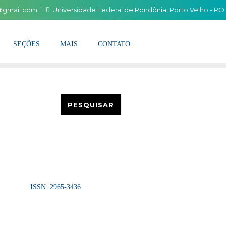
i@gmail.com
Universidade Federal de Rondônia, Porto Velho - RO
SEÇÕES
MAIS
CONTATO
esquisar
PESQUISAR
ISSN: 2965-3436