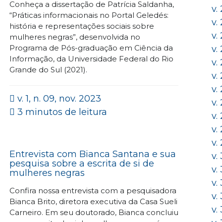
Conheça a dissertação de Patrícia Saldanha,
v.
“Práticas informacionais no Portal Geledés:
v.
história e representações sociais sobre
v.
mulheres negras”, desenvolvida no
Programa de Pós-graduação em Ciência da
v.
Informação, da Universidade Federal do Rio
v.
Grande do Sul (2021).
v.
v.
v. 1, n. 09, nov. 2023
v.
3 minutos de leitura
v.
v.
v.
Entrevista com Bianca Santana e sua
v.
pesquisa sobre a escrita de si de
v.
mulheres negras
v.
Confira nossa entrevista com a pesquisadora
v.
Bianca Brito, diretora executiva da Casa Sueli
v.
Carneiro. Em seu doutorado, Bianca concluiu