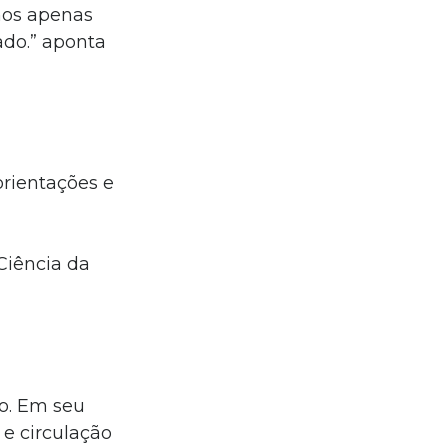
amos apenas
ado.” aponta
orientações e
Ciência da
ro. Em seu
e circulação