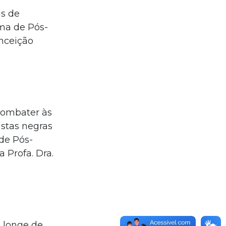
as de
ma de Pós-
onceição
combater às
istas negras
de Pós-
 Profa. Dra.
e longe de