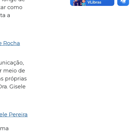
ntar como
ta a
le Rocha
unicação,
or meio de
s próprias
ra. Gisele
ele Pereira
 uma