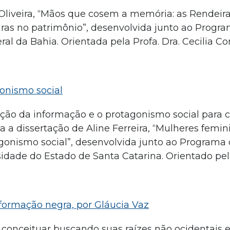
Oliveira, “Mãos que cosem a memória: as Rendeir
as no patrimônio”, desenvolvida junto ao Progra
 da Bahia. Orientada pela Profa. Dra. Cecilia C
gonismo social
ção da informação e o protagonismo social para 
a a dissertação de Aline Ferreira, “Mulheres femin
gonismo social”, desenvolvida junto ao Programa 
dade do Estado de Santa Catarina. Orientado pela
formação negra, por Gláucia Vaz
e conceituar buscando suas raízes não ocidentais 