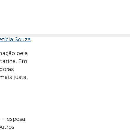
etícia Souza
rmação pela
tarina. Em
adoras
mais justa,
–; esposa;
outros