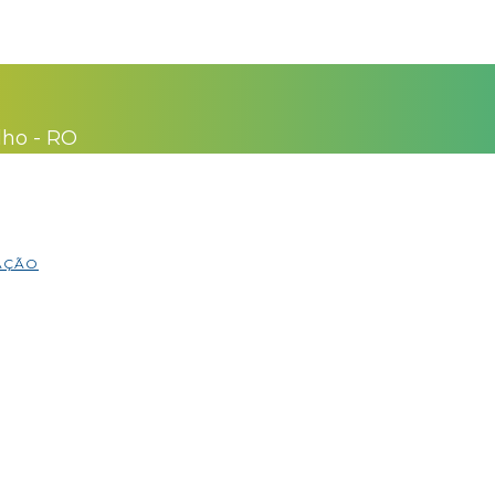
lho - RO
MAÇÃO