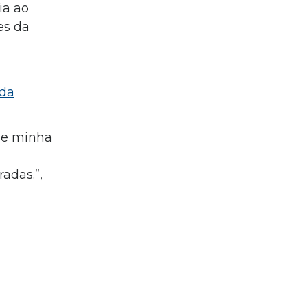
ia ao
es da
 da
de minha
adas.”,