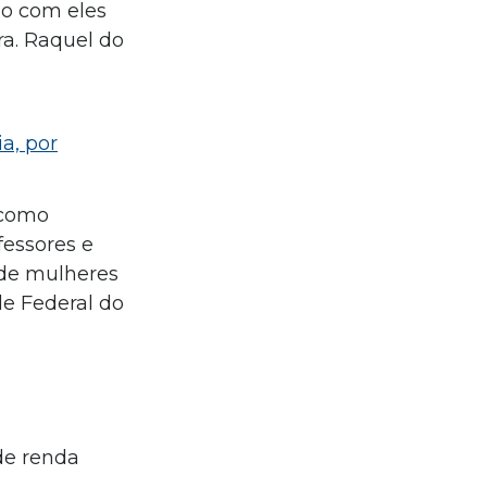
zo com eles
ra. Raquel do
a, por
 como
fessores e
e de mulheres
de Federal do
de renda