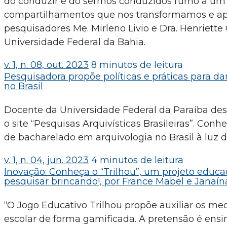
do conduzir e do sermos conduzidos rumo a um 
compartilhamentos que nos transformamos e apr
pesquisadores Me. Mirleno Livio e Dra. Henriet
Universidade Federal da Bahia.
v. 1, n. 08, out. 2023
8 minutos de leitura
Pesquisadora propõe políticas e práticas para da
no Brasil
Docente da Universidade Federal da Paraíba dese
o site “Pesquisas Arquivísticas Brasileiras”. Con
de bacharelado em arquivologia no Brasil à luz d
v. 1, n. 04, jun. 2023
4 minutos de leitura
Inovação: Conheça o “Trilhou”, um projeto educa
pesquisar brincando!, por France Mabel e Janaín
“O Jogo Educativo Trilhou propõe auxiliar os med
escolar de forma gamificada. A pretensão é ens