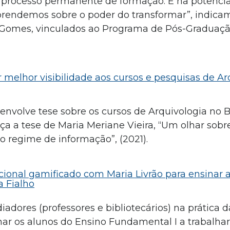
processo permanente de formação. É na potênci
endemos sobre o poder do transformar”, indica
te Gomes, vinculados ao Programa de Pós-Graduaç
r melhor visibilidade aos cursos e pesquisas de Ar
nvolve tese sobre os cursos de Arquivologia no Br
heça a tese de Maria Meriane Vieira, “Um olhar sobr
o regime de informação”, (2021).
cional gamificado com Maria Livrão para ensinar a
a Fialho
iadores (professores e bibliotecários) na prática 
inar os alunos do Ensino Fundamental I a trabalh