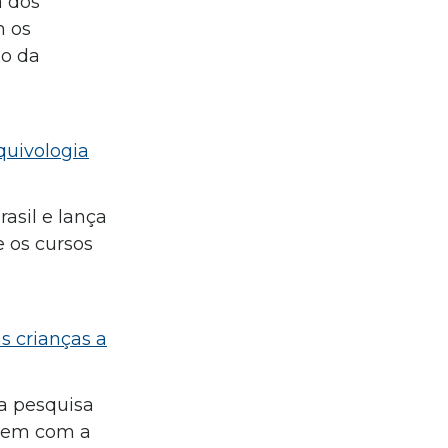
a dos
m os
ão da
quivologia
asil e lança
e os cursos
s crianças a
da pesquisa
arem com a