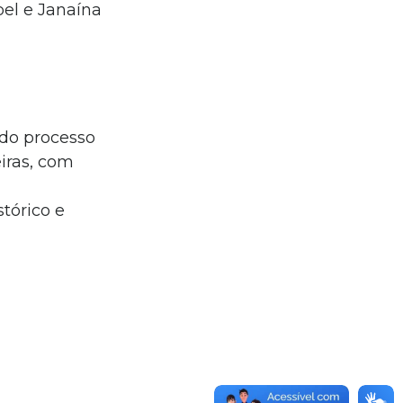
bel e Janaína
 do processo
iras, com
tórico e