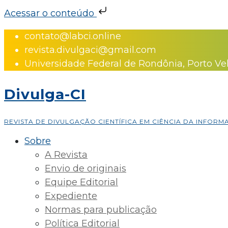
Acessar o conteúdo
Skip
contato@labci.online
to
revista.divulgaci@gmail.com
content
Universidade Federal de Rondônia, Porto Ve
Divulga-CI
REVISTA DE DIVULGAÇÃO CIENTÍFICA EM CIÊNCIA DA INFOR
Sobre
A Revista
Envio de originais
Equipe Editorial
Expediente
Normas para publicação
Política Editorial