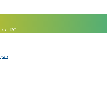
lho - RO
MAÇÃO