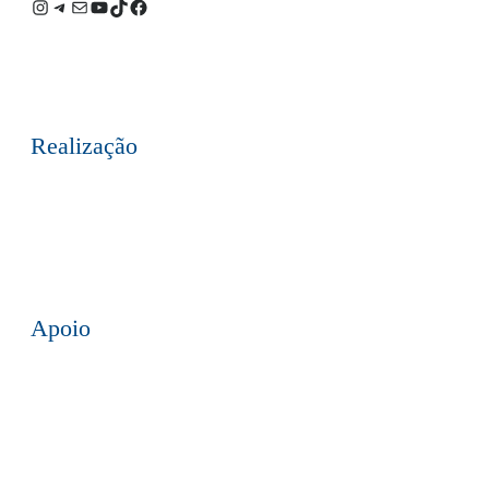
Instagram
Telegram
E-
Youtube
TikTok
Facebook
mail
Realização
Apoio