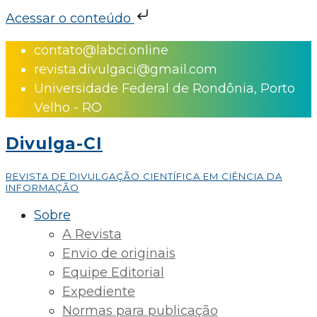
Acessar o conteúdo
Skip
contato@labci.online
to
revista.divulgaci@gmail.com
content
Universidade Federal de Rondônia, Porto
Velho - RO
Divulga-CI
REVISTA DE DIVULGAÇÃO CIENTÍFICA EM CIÊNCIA DA
INFORMAÇÃO
Sobre
A Revista
Envio de originais
Equipe Editorial
Expediente
Normas para publicação