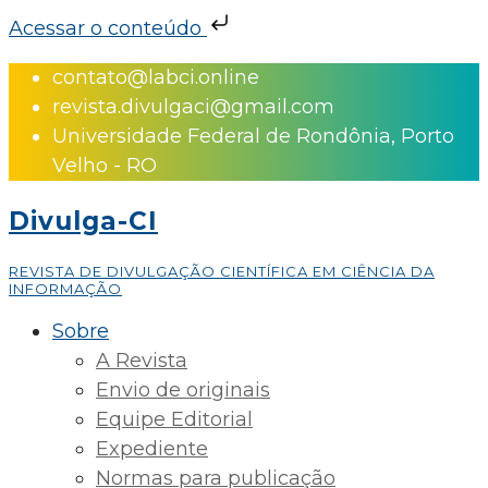
Acessar o conteúdo
Skip
contato@labci.online
to
revista.divulgaci@gmail.com
content
Universidade Federal de Rondônia, Porto
Velho - RO
Divulga-CI
REVISTA DE DIVULGAÇÃO CIENTÍFICA EM CIÊNCIA DA
INFORMAÇÃO
Sobre
A Revista
Envio de originais
Equipe Editorial
Expediente
Normas para publicação