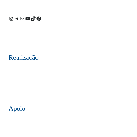
Instagram
Telegram
E-
Youtube
TikTok
Facebook
mail
Realização
Apoio